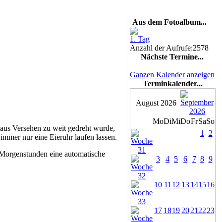
Aus dem Fotoalbum...
1. Tag
Anzahl der Aufrufe:2578
Nächste Termine...
Ganzen Kalender anzeigen
Terminkalender...
August 2026
Mo
Di
Mi
Do
Fr
Sa
So
 aus Versehen zu weit gedreht wurde,
1
2
immer nur eine Eieruhr laufen lassen.
m Morgenstunden eine automatische
3
4
5
6
7
8
9
10
11
12
13
14
15
16
17
18
19
20
21
22
23