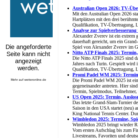
Australian Open 2026: TV-Über
Mit den Australian Open 2026 sta
Hartplätzen mit den drei berühmt
Qualifikation, TV-Übertragung, L
Analyse zur Spielverbesserung
Alexander Zverev ist ein extrem g
dauerhaft gereicht, um ein Grand
Spiel von Alexander Zverev im G
Nitto ATP Finals 2025: Termin
Die Nitto ATP Finals 2025 sind da
Jahres nach Turin. Gespielt wird 
Qualifikation, TV-Übertragung, 
Promi Padel WM 2025: Termin
Die Promi Padel WM 2025 ist eine
Mehr auf
wetteronline.de
gegeneinander antreten. Hier sin
Termin, Spielmodus, Teilnehmer,
US Open 2025: Termin, Auslos
Das letzte Grand-Slam-Turnier de
Saison in den USA startet (neu)
King National Tennis Center. Dur
Wimbledon 2025: Termine, Spi
Wimbledon 2025 bringt wieder Ra
Vom ersten Aufschlag bis zum Fina
Livestreams, Favoriten und deut