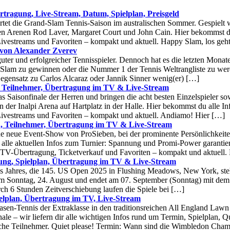
tragung, Live-Stream, Datum, Spielplan, Preisgeld
rtet die Grand-Slam Tennis-Saison im australischen Sommer. Gespielt 
en Arenen Rod Laver, Margaret Court und John Cain. Hier bekommst du
ivestreams und Favoriten – kompakt und aktuell. Happy Slam, los geh
 von Alexander Zverev
uter und erfolgreicher Tennisspieler. Dennoch hat es die letzten Monate
-Slam zu gewinnen oder die Nummer 1 der Tennis Weltrangliste zu werd
egensatz zu Carlos Alcaraz oder Jannik Sinner wenig(er) […]
, Teilnehmer, Übertragung im TV & Live-Stream
s Saisonfinale der Herren und bringen die acht besten Einzelspieler s
in der Inalpi Arena auf Hartplatz in der Halle. Hier bekommst du alle I
Livestreams und Favoriten – kompakt und aktuell. Andiamo! Hier […]
, Teilnehmer, Übertragung im TV & Live-Stream
 neue Event-Show von ProSieben, bei der prominente Persönlichkeiten
d alle aktuellen Infos zum Turnier: Spannung und Promi-Power garantier
 TV-Übertragung, Ticketverkauf und Favoriten – kompakt und aktuell.
ung, Spielplan, Übertragung im TV & Live-Stream
s Jahres, die 145. US Open 2025 in Flushing Meadows, New York, steh
 am Sonntag, 24. August und endet am 07. September (Sonntag) mit dem
ch 6 Stunden Zeitverschiebung laufen die Spiele bei […]
elplan, Übertragung im TV, Live-Stream
sen-Tennis der Extraklasse in den traditionsreichen All England Law
le – wir liefern dir alle wichtigen Infos rund um Termin, Spielplan, Q
sche Teilnehmer. Quiet please! Termin: Wann sind die Wimbledon Cha