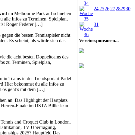
24
25
26
27
28
29
30
wird im Melbourne Park auf schnellen
 alle Infos zu Terminen, Spielplan,
t’s! Roger Federer […]
31
 gegen die besten Tennisspieler nicht
en. Es scheint, als würde sich das
Vereinssponsoren...
owie die acht besten Doppelteams des
nfos zu Terminen, Spielplan,
 in Teams in der Trendsportart Padel
t! Hier bekommst du alle Infos zu
 Los geht’s mit dem […]
en an. Das Highlight der Hartplatz-
 Herren-Finale im USTA Billie Jean
n Tennis and Croquet Club in London.
ualifikation, TV-Übertragung,
mpionships 2025? Hauptfeld Das