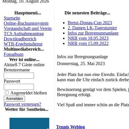
Montag, 10. August 2026
Hauptmenü...
Die neuesten Beiträge...
Startseite
Brenz-Donau-Cup 2023
Online-Buchungssystem
2. Damen LK-Tagesturnier
Vorstandschaft und Verein
Infos zur Beregnungsanlage
TCS Aufnahmeantrag
NRB vom 18.05.2023
Downloadbereich
NRB vom 15.09.2022
WTB-Ergebnisdienst
Multimediabereich...
Fotoalbum
Infos zur Beregnungsanlage
Wer ist online...
Donnerstag, 25. Mai 2023
Aktuell 7 Gäste online
Benutzername
Jeder Platz hat nun eine Eieruhr. Einf
kann man die Uhr einfach zurück drehen.
Passwort
Bewässerung genügt vor dem Spielen, j
Angemeldet bleiben
Beregnung erfolgt.
Passwort vergessen?
Viel Spaß und immer schön an die Plat
Wetter für Sontheim...
Tennis Weblog