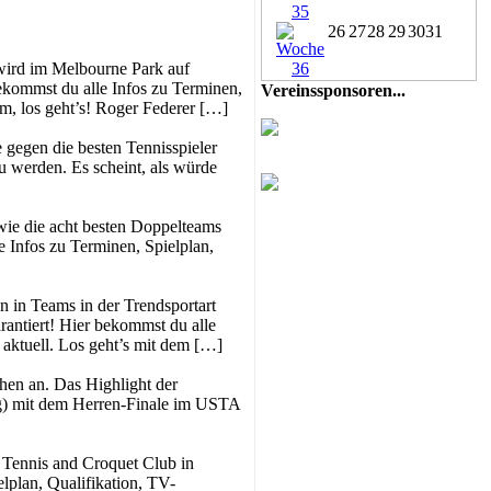
26
27
28
29
30
31
 wird im Melbourne Park auf
ekommst du alle Infos zu Terminen,
Vereinssponsoren...
m, los geht’s! Roger Federer […]
e gegen die besten Tennisspieler
u werden. Es scheint, als würde
owie die acht besten Doppelteams
e Infos zu Terminen, Spielplan,
 in Teams in der Trendsportart
rantiert! Hier bekommst du alle
aktuell. Los geht’s mit dem […]
hen an. Das Highlight der
ag) mit dem Herren-Finale im USTA
 Tennis and Croquet Club in
lplan, Qualifikation, TV-