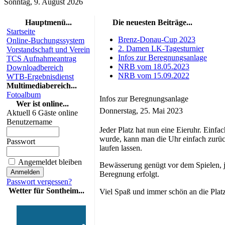
Sonntag, 9. August 2026
Hauptmenü...
Die neuesten Beiträge...
Startseite
Brenz-Donau-Cup 2023
Online-Buchungssystem
2. Damen LK-Tagesturnier
Vorstandschaft und Verein
Infos zur Beregnungsanlage
TCS Aufnahmeantrag
NRB vom 18.05.2023
Downloadbereich
NRB vom 15.09.2022
WTB-Ergebnisdienst
Multimediabereich...
Fotoalbum
Infos zur Beregnungsanlage
Wer ist online...
Donnerstag, 25. Mai 2023
Aktuell 6 Gäste online
Benutzername
Jeder Platz hat nun eine Eieruhr. Einf
wurde, kann man die Uhr einfach zurück
Passwort
laufen lassen.
Angemeldet bleiben
Bewässerung genügt vor dem Spielen, j
Beregnung erfolgt.
Passwort vergessen?
Wetter für Sontheim...
Viel Spaß und immer schön an die Plat