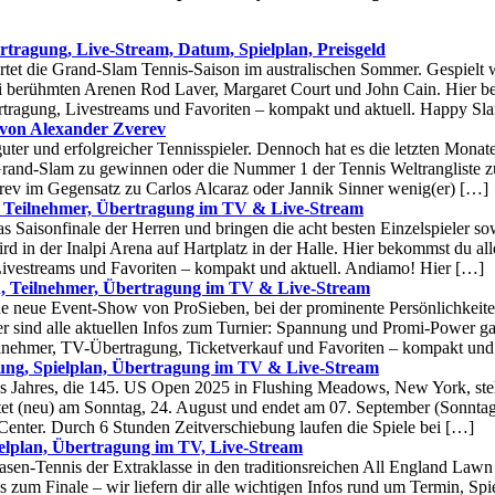
tragung, Live-Stream, Datum, Spielplan, Preisgeld
rtet die Grand-Slam Tennis-Saison im australischen Sommer. Gespielt
ei berühmten Arenen Rod Laver, Margaret Court und John Cain. Hier b
rtragung, Livestreams und Favoriten – kompakt und aktuell. Happy Sla
 von Alexander Zverev
uter und erfolgreicher Tennisspieler. Dennoch hat es die letzten Monat
 Grand-Slam zu gewinnen oder die Nummer 1 der Tennis Weltrangliste z
rev im Gegensatz zu Carlos Alcaraz oder Jannik Sinner wenig(er) […]
, Teilnehmer, Übertragung im TV & Live-Stream
s Saisonfinale der Herren und bringen die acht besten Einzelspieler s
ird in der Inalpi Arena auf Hartplatz in der Halle. Hier bekommst du all
Livestreams und Favoriten – kompakt und aktuell. Andiamo! Hier […]
, Teilnehmer, Übertragung im TV & Live-Stream
 neue Event-Show von ProSieben, bei der prominente Persönlichkeiten
er sind alle aktuellen Infos zum Turnier: Spannung und Promi-Power ga
lnehmer, TV-Übertragung, Ticketverkauf und Favoriten – kompakt und 
ung, Spielplan, Übertragung im TV & Live-Stream
es Jahres, die 145. US Open 2025 in Flushing Meadows, New York, ste
rtet (neu) am Sonntag, 24. August und endet am 07. September (Sonnt
 Center. Durch 6 Stunden Zeitverschiebung laufen die Spiele bei […]
elplan, Übertragung im TV, Live-Stream
en-Tennis der Extraklasse in den traditionsreichen All England Lawn
zum Finale – wir liefern dir alle wichtigen Infos rund um Termin, Spie