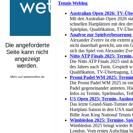
Tennis Weblog
Australian Open 2026: TV-Über
Mit den Australian Open 2026 sta
schnellen Hartplätzen mit den dr
Spielplan, Qualifikation, TV-Übe
Analyse zur Spielverbesserung
Alexander Zverev ist ein extrem g
nicht dauerhaft gereicht, um ein
sich das Spiel von Alexander Zve
Nitto ATP Finals 2025: Termin
Die Nitto ATP Finals 2025 sind da
des Jahres nach Turin. Gespielt w
Qualifikation, TV-Übertragung, 
Promi Padel WM 2025: Termin
Mehr auf
wetteronline.de
Die Promi Padel WM 2025 ist eine
Padel gegeneinander antreten. Hi
Infos zu Termin, Spielmodus, Tei
US Open 2025: Termin, Auslos
Das letzte Grand-Slam-Turnier d
Hartplatz-Saison in den USA sta
Billie Jean King National Tennis
Wimbledon 2025: Termine, Spi
Wimbledon 2025 bringt wieder Ras
London. Vom ersten Aufschlag bis 