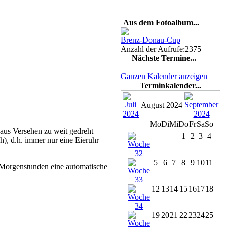
Aus dem Fotoalbum...
Brenz-Donau-Cup
Anzahl der Aufrufe:2375
Nächste Termine...
Ganzen Kalender anzeigen
Terminkalender...
August 2024
Mo
Di
Mi
Do
Fr
Sa
So
 aus Versehen zu weit gedreht
1
2
3
4
h), d.h. immer nur eine Eieruhr
5
6
7
8
9
10
11
m Morgenstunden eine automatische
12
13
14
15
16
17
18
19
20
21
22
23
24
25