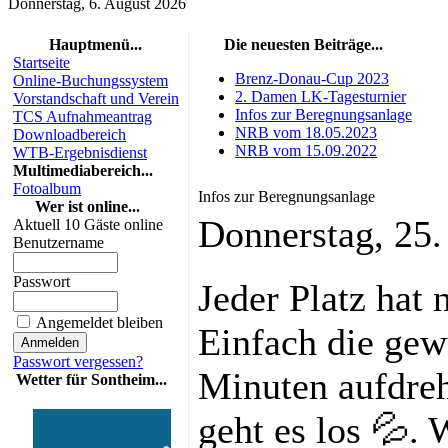
Donnerstag, 6. August 2026
Hauptmenü...
Die neuesten Beiträge...
Startseite
Brenz-Donau-Cup 2023
Online-Buchungssystem
2. Damen LK-Tagesturnier
Vorstandschaft und Verein
Infos zur Beregnungsanlage
TCS Aufnahmeantrag
NRB vom 18.05.2023
Downloadbereich
NRB vom 15.09.2022
WTB-Ergebnisdienst
Multimediabereich...
Fotoalbum
Infos zur Beregnungsanlage
Wer ist online...
Donnerstag, 25
Aktuell 10 Gäste online
Benutzername
Passwort
Jeder Platz hat 
Angemeldet bleiben
Einfach die ge
Passwort vergessen?
Minuten aufdre
Wetter für Sontheim...
geht es los 💦.