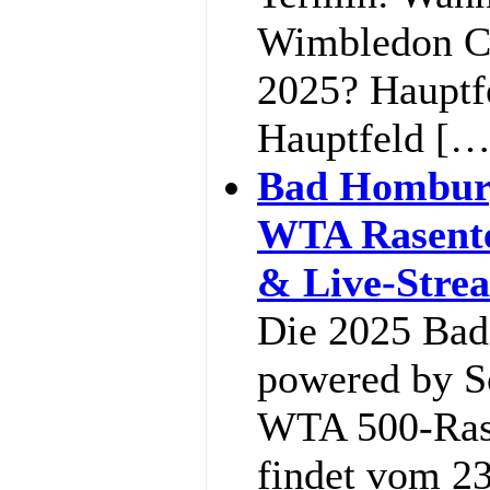
Wimbledon C
2025? Hauptf
Hauptfeld […
Bad Hombur
WTA Rasente
& Live-Stre
Die 2025 Ba
powered by So
WTA 500-Rase
findet vom 23