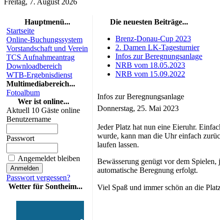
Freitag, 7. August 2026
Hauptmenü...
Die neuesten Beiträge...
Startseite
Brenz-Donau-Cup 2023
Online-Buchungssystem
2. Damen LK-Tagesturnier
Vorstandschaft und Verein
Infos zur Beregnungsanlage
TCS Aufnahmeantrag
NRB vom 18.05.2023
Downloadbereich
NRB vom 15.09.2022
WTB-Ergebnisdienst
Multimediabereich...
Fotoalbum
Infos zur Beregnungsanlage
Wer ist online...
Donnerstag, 25. Mai 2023
Aktuell 10 Gäste online
Benutzername
Jeder Platz hat nun eine Eieruhr. Einf
wurde, kann man die Uhr einfach zurück
Passwort
laufen lassen.
Angemeldet bleiben
Bewässerung genügt vor dem Spielen, j
automatische Beregnung erfolgt.
Passwort vergessen?
Wetter für Sontheim...
Viel Spaß und immer schön an die Plat