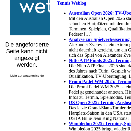
Tennis Weblog
Australian Open 2026: TV-Über
Mit den Australian Open 2026 sta
schnellen Hartplätzen mit den dr
Terminen, Spielplan, Qualifikati
Federer […]
Analyse zur Spielverbesserung
Alexander Zverev ist ein extrem g
nicht dauerhaft gereicht, um ein
sich das Spiel von Alexander Zve
Nitto ATP Finals 2025: Termin
Die Nitto ATP Finals 2025 sind da
des Jahres nach Turin. Gespielt w
Qualifikation, TV-Übertragung, 
Mehr auf
wetteronline.de
Promi Padel WM 2025: Termin
Die Promi Padel WM 2025 ist eine
Padel gegeneinander antreten. Hi
Infos zu Termin, Spielmodus, Tei
US Open 2025: Termin, Auslos
Das letzte Grand-Slam-Turnier d
Hartplatz-Saison in den USA star
USTA Billie Jean King National T
Wimbledon 2025: Termine, Spi
Wimbledon 2025 bringt wieder Ras