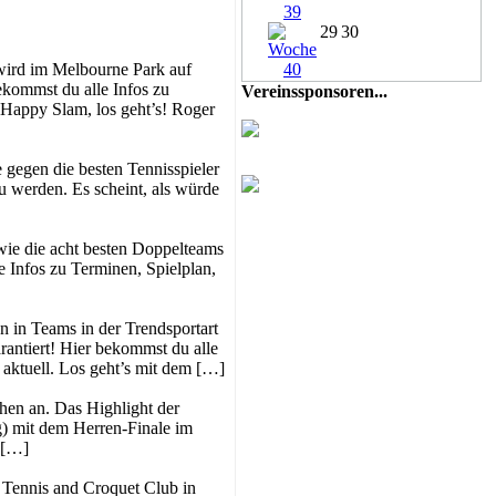
29
30
 wird im Melbourne Park auf
ekommst du alle Infos zu
Vereinssponsoren...
 Happy Slam, los geht’s! Roger
e gegen die besten Tennisspieler
u werden. Es scheint, als würde
owie die acht besten Doppelteams
e Infos zu Terminen, Spielplan,
 in Teams in der Trendsportart
rantiert! Hier bekommst du alle
aktuell. Los geht’s mit dem […]
hen an. Das Highlight der
g) mit dem Herren-Finale im
 […]
 Tennis and Croquet Club in