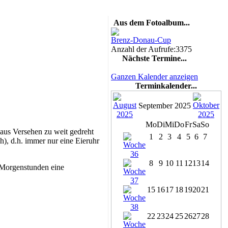
Aus dem Fotoalbum...
Brenz-Donau-Cup
Anzahl der Aufrufe:3375
Nächste Termine...
Ganzen Kalender anzeigen
Terminkalender...
September 2025
Mo
Di
Mi
Do
Fr
Sa
So
 aus Versehen zu weit gedreht
1
2
3
4
5
6
7
h), d.h. immer nur eine Eieruhr
8
9
10
11
12
13
14
m Morgenstunden eine
15
16
17
18
19
20
21
22
23
24
25
26
27
28