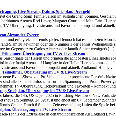
tragung, Live-Stream, Datum, Spielplan, Preisgeld
rtet die Grand-Slam Tennis-Saison im australischen Sommer. Gespielt
ei berühmten Arenen Rod Laver, Margaret Court und John Cain. Hier b
on, TV-Übertragung, Livestreams und Favoriten – kompakt und aktuell.
 von Alexander Zverev
uter und erfolgreicher Tennisspieler. Dennoch hat es die letzten Monat
 Grand-Slam zu gewinnen oder die Nummer 1 der Tennis Weltrangliste z
rev im Gegensatz zu Carlos Alcaraz oder Jannik Sinner wenig(er) […]
, Teilnehmer, Übertragung im TV & Live-Stream
s Saisonfinale der Herren und bringen die acht besten Einzelspieler s
ird in der Inalpi Arena auf Hartplatz in der Halle. Hier bekommst du all
Livestreams und Favoriten – kompakt und aktuell. Andiamo! Hier […]
, Teilnehmer, Übertragung im TV & Live-Stream
 neue Event-Show von ProSieben, bei der prominente Persönlichkeiten
er sind alle aktuellen Infos zum Turnier: Spannung und Promi-Power ga
lnehmer, TV-Übertragung, Ticketverkauf und Favoriten – kompakt und 
ung, Spielplan, Übertragung im TV & Live-Stream
es Jahres, die 145. US Open 2025 in Flushing Meadows, New York, ste
tet (neu) am Sonntag, 24. August und endet am 07. September (Sonnta
ennis Center. Durch 6 Stunden Zeitverschiebung laufen die Spiele bei
elplan, Übertragung im TV, Live-Stream
en-Tennis der Extraklasse in den traditionsreichen All England Lawn