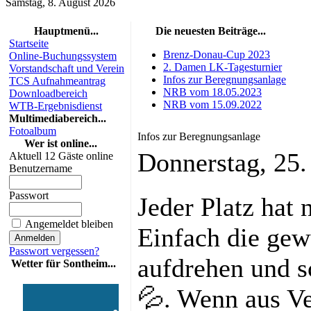
Samstag, 8. August 2026
Hauptmenü...
Die neuesten Beiträge...
Startseite
Brenz-Donau-Cup 2023
Online-Buchungssystem
2. Damen LK-Tagesturnier
Vorstandschaft und Verein
Infos zur Beregnungsanlage
TCS Aufnahmeantrag
NRB vom 18.05.2023
Downloadbereich
NRB vom 15.09.2022
WTB-Ergebnisdienst
Multimediabereich...
Fotoalbum
Infos zur Beregnungsanlage
Wer ist online...
Donnerstag, 25
Aktuell 12 Gäste online
Benutzername
Passwort
Jeder Platz hat 
Angemeldet bleiben
Einfach die ge
Passwort vergessen?
aufdrehen und s
Wetter für Sontheim...
💦. Wenn aus Ve