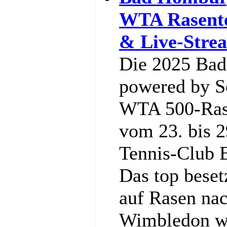
WTA Rasente
& Live-Stre
Die 2025 Ba
powered by So
WTA 500-Rase
vom 23. bis 2
Tennis‑Club 
Das top bese
auf Rasen nac
Wimbledon w