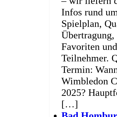
– wir liefern 
Infos rund u
Spielplan, Qu
Übertragung,
Favoriten und
Teilnehmer. Q
Termin: Wann
Wimbledon C
2025? Hauptf
[…]
Bad Hombur