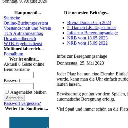
Sonntag, 9. August 2026
Hauptmenü...
Die neuesten Beiträge...
Startseite
Brenz-Donau-Cup 2023
Online-Buchungssystem
2. Damen LK-Tagesturnier
Vorstandschaft und Verein
Infos zur Beregnungsanlage
TCS Aufnahmeantrag
NRB vom 18.05.2023
Downloadbereich
NRB vom 15.09.2022
WTB-Ergebnisdienst
Multimediabereich...
Fotoalbum
Infos zur Beregnungsanlage
Wer ist online...
Donnerstag, 25. Mai 2023
Aktuell 8 Gäste online
Benutzername
Jeder Platz hat nun eine Eieruhr. Einf
wurde, kann man die Uhr einfach zurück
Passwort
laufen lassen.
Angemeldet bleiben
Bewässerung genügt vor dem Spielen, j
automatische Beregnung erfolgt.
Passwort vergessen?
Wetter für Sontheim...
Viel Spaß und immer schön an die Plat