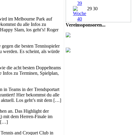
29
30
 wird im Melbourne Park auf
ekommst du alle Infos zu
Vereinssponsoren...
 Happy Slam, los geht’s! Roger
e gegen die besten Tennisspieler
u werden. Es scheint, als würde
owie die acht besten Doppelteams
e Infos zu Terminen, Spielplan,
 in Teams in der Trendsportart
rantiert! Hier bekommst du alle
aktuell. Los geht’s mit dem […]
hen an. Das Highlight der
g) mit dem Herren-Finale im
 […]
 Tennis and Croquet Club in