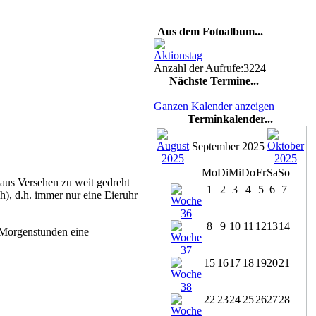
Aus dem Fotoalbum...
Aktionstag
Anzahl der Aufrufe:3224
Nächste Termine...
Ganzen Kalender anzeigen
Terminkalender...
September 2025
Mo
Di
Mi
Do
Fr
Sa
So
 aus Versehen zu weit gedreht
1
2
3
4
5
6
7
h), d.h. immer nur eine Eieruhr
8
9
10
11
12
13
14
m Morgenstunden eine
15
16
17
18
19
20
21
22
23
24
25
26
27
28