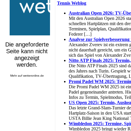
Tennis Weblog
Australian Open 2026: TV-Über
Mit den Australian Open 2026 sta
schnellen Hartplätzen mit den dr
Terminen, Spielplan, Qualifikati
Federer […]
Analyse zur Spielverbesserung
Alexander Zverev ist ein extrem g
nicht dauerhaft gereicht, um ein
sich das Spiel von Alexander Zve
Nitto ATP Finals 2025: Termin
Die Nitto ATP Finals 2025 sind da
des Jahres nach Turin. Gespielt w
Qualifikation, TV-Übertragung, 
Mehr auf
wetteronline.de
Promi Padel WM 2025: Termin
Die Promi Padel WM 2025 ist eine
Padel gegeneinander antreten. Hi
Infos zu Termin, Spielmodus, Tei
US Open 2025: Termin, Auslos
Das letzte Grand-Slam-Turnier d
Hartplatz-Saison in den USA star
USTA Billie Jean King National T
Wimbledon 2025: Termine, Spi
Wimbledon 2025 bringt wieder Ras