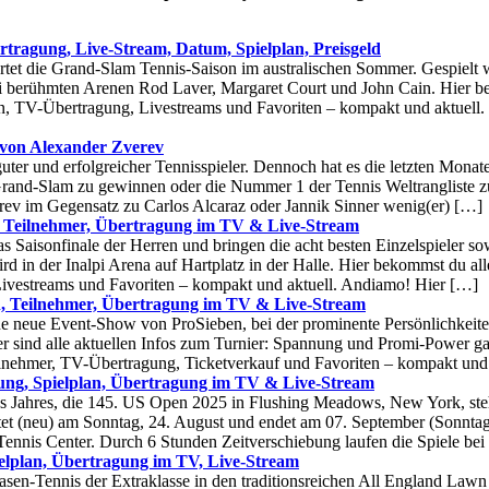
tragung, Live-Stream, Datum, Spielplan, Preisgeld
rtet die Grand-Slam Tennis-Saison im australischen Sommer. Gespielt
ei berühmten Arenen Rod Laver, Margaret Court und John Cain. Hier b
on, TV-Übertragung, Livestreams und Favoriten – kompakt und aktuell.
 von Alexander Zverev
uter und erfolgreicher Tennisspieler. Dennoch hat es die letzten Monat
 Grand-Slam zu gewinnen oder die Nummer 1 der Tennis Weltrangliste z
rev im Gegensatz zu Carlos Alcaraz oder Jannik Sinner wenig(er) […]
, Teilnehmer, Übertragung im TV & Live-Stream
s Saisonfinale der Herren und bringen die acht besten Einzelspieler s
ird in der Inalpi Arena auf Hartplatz in der Halle. Hier bekommst du all
Livestreams und Favoriten – kompakt und aktuell. Andiamo! Hier […]
, Teilnehmer, Übertragung im TV & Live-Stream
 neue Event-Show von ProSieben, bei der prominente Persönlichkeiten
er sind alle aktuellen Infos zum Turnier: Spannung und Promi-Power ga
lnehmer, TV-Übertragung, Ticketverkauf und Favoriten – kompakt und 
ung, Spielplan, Übertragung im TV & Live-Stream
es Jahres, die 145. US Open 2025 in Flushing Meadows, New York, ste
tet (neu) am Sonntag, 24. August und endet am 07. September (Sonnta
ennis Center. Durch 6 Stunden Zeitverschiebung laufen die Spiele bei
elplan, Übertragung im TV, Live-Stream
en-Tennis der Extraklasse in den traditionsreichen All England Lawn