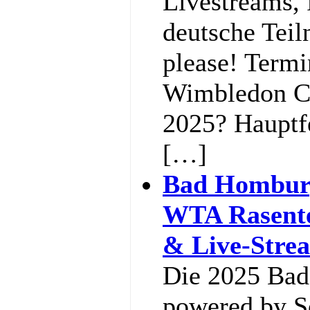
Livestreams, 
deutsche Teil
please! Termi
Wimbledon C
2025? Hauptf
[…]
Bad Hombur
WTA Rasente
& Live-Stre
Die 2025 Ba
powered by So