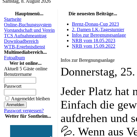
Samstag, 8. August 2026
Hauptmenü...
Die neuesten Beiträge...
Startseite
Brenz-Donau-Cup 2023
Online-Buchungssystem
2. Damen LK-Tagesturnier
Vorstandschaft und Verein
Infos zur Beregnungsanlage
TCS Aufnahmeantrag
NRB vom 18.05.2023
Downloadbereich
NRB vom 15.09.2022
WTB-Ergebnisdienst
Multimediabereich...
Fotoalbum
Infos zur Beregnungsanlage
Wer ist online...
Donnerstag, 25
Aktuell 5 Gäste online
Benutzername
Passwort
Jeder Platz hat 
Angemeldet bleiben
Einfach die ge
Passwort vergessen?
aufdrehen und s
Wetter für Sontheim...
💦. Wenn aus Ve