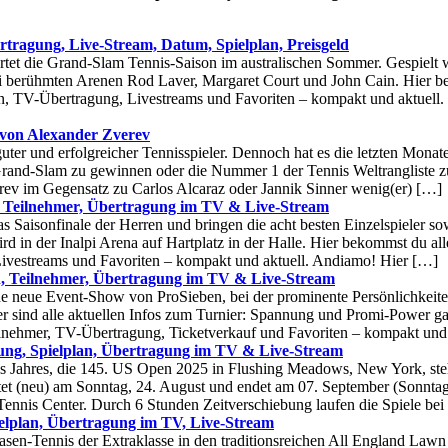
tragung, Live-Stream, Datum, Spielplan, Preisgeld
rtet die Grand-Slam Tennis-Saison im australischen Sommer. Gespielt
ei berühmten Arenen Rod Laver, Margaret Court und John Cain. Hier b
on, TV-Übertragung, Livestreams und Favoriten – kompakt und aktuell.
 von Alexander Zverev
uter und erfolgreicher Tennisspieler. Dennoch hat es die letzten Monat
 Grand-Slam zu gewinnen oder die Nummer 1 der Tennis Weltrangliste z
rev im Gegensatz zu Carlos Alcaraz oder Jannik Sinner wenig(er) […]
, Teilnehmer, Übertragung im TV & Live-Stream
s Saisonfinale der Herren und bringen die acht besten Einzelspieler s
ird in der Inalpi Arena auf Hartplatz in der Halle. Hier bekommst du all
Livestreams und Favoriten – kompakt und aktuell. Andiamo! Hier […]
, Teilnehmer, Übertragung im TV & Live-Stream
 neue Event-Show von ProSieben, bei der prominente Persönlichkeiten
er sind alle aktuellen Infos zum Turnier: Spannung und Promi-Power ga
lnehmer, TV-Übertragung, Ticketverkauf und Favoriten – kompakt und 
ung, Spielplan, Übertragung im TV & Live-Stream
es Jahres, die 145. US Open 2025 in Flushing Meadows, New York, ste
tet (neu) am Sonntag, 24. August und endet am 07. September (Sonnta
ennis Center. Durch 6 Stunden Zeitverschiebung laufen die Spiele bei
elplan, Übertragung im TV, Live-Stream
en-Tennis der Extraklasse in den traditionsreichen All England Lawn