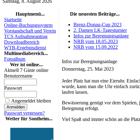
Samstag, 8. August 2026
Hauptmenü...
Die neuesten Beiträge...
Startseite
Brenz-Donau-Cup 2023
Online-Buchungssystem
2. Damen LK-Tagesturnier
Vorstandschaft und Verein
Infos zur Beregnungsanlage
TCS Aufnahmeantrag
NRB vom 18.05.2023
Downloadbereich
NRB vom 15.09.2022
WTB-Ergebnisdienst
Multimediabereich...
Fotoalbum
Infos zur Beregnungsanlage
Wer ist online...
Donnerstag, 25. Mai 2023
Aktuell 7 Gäste online
Benutzername
Jeder Platz hat nun eine Eieruhr. Einf
wurde, kann man die Uhr einfach zurück
Passwort
laufen lassen.
Angemeldet bleiben
Bewässerung genügt vor dem Spielen, j
Beregnung erfolgt.
Passwort vergessen?
Wetter für Sontheim...
Viel Spaß und immer schön an die Plat