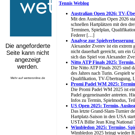
Tennis Weblog
Australian Open 2026: TV-Über
Mit den Australian Open 2026 sta
schnellen Hartplätzen mit den dr
Terminen, Spielplan, Qualifikati
Federer […]
Analyse zur Spielverbesserung
Alexander Zverev ist ein extrem g
nicht dauerhaft gereicht, um ein
sich das Spiel von Alexander Zve
Nitto ATP Finals 2025: Termin
Die Nitto ATP Finals 2025 sind da
des Jahres nach Turin. Gespielt w
Qualifikation, TV-Übertragung, 
Mehr auf
wetteronline.de
Promi Padel WM 2025: Termin
Die Promi Padel WM 2025 ist eine
Padel gegeneinander antreten. Hi
Infos zu Termin, Spielmodus, Tei
US Open 2025: Termin, Auslos
Das letzte Grand-Slam-Turnier d
Hartplatz-Saison in den USA star
USTA Billie Jean King National T
Wimbledon 2025: Termine, Spi
Wimbledon 2025 bringt wieder Ras