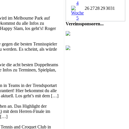
26
27
28
29
30
31
 wird im Melbourne Park auf
ekommst du alle Infos zu
Vereinssponsoren...
 Happy Slam, los geht’s! Roger
e gegen die besten Tennisspieler
u werden. Es scheint, als würde
owie die acht besten Doppelteams
e Infos zu Terminen, Spielplan,
 in Teams in der Trendsportart
rantiert! Hier bekommst du alle
aktuell. Los geht’s mit dem […]
hen an. Das Highlight der
g) mit dem Herren-Finale im
 […]
 Tennis and Croquet Club in