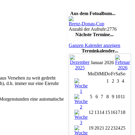
Aus dem Fotoalbum...
Brenz-Donau-Cup
Anzahl der Aufrufe:2776
Nächste Termine...
Ganzen Kalender anzeigen
Terminkalender...
Januar 2026
Mo
Di
Mi
Do
Fr
Sa
So
 aus Versehen zu weit gedreht
1
2
3
4
h), d.h. immer nur eine Eieruhr
5
6
7
8
9
10
11
m Morgenstunden eine automatische
12
13
14
15
16
17
18
19
20
21
22
23
24
25