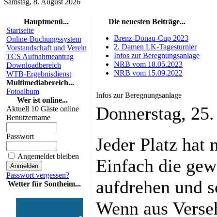
Samstag, 8. August 2026
Hauptmenü...
Die neuesten Beiträge...
Startseite
Brenz-Donau-Cup 2023
Online-Buchungssystem
2. Damen LK-Tagesturnier
Vorstandschaft und Verein
Infos zur Beregnungsanlage
TCS Aufnahmeantrag
NRB vom 18.05.2023
Downloadbereich
NRB vom 15.09.2022
WTB-Ergebnisdienst
Multimediabereich...
Fotoalbum
Infos zur Beregnungsanlage
Wer ist online...
Donnerstag, 25
Aktuell 10 Gäste online
Benutzername
Passwort
Jeder Platz hat 
Angemeldet bleiben
Einfach die ge
Passwort vergessen?
aufdrehen und s
Wetter für Sontheim...
Wenn aus Verseh