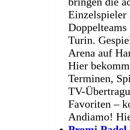
bringen die a
Einzelspieler
Doppelteams 
Turin. Gespiel
Arena auf Har
Hier bekommst
Terminen, Spi
TV-Übertragu
Favoriten – k
Andiamo! Hi
Promi Padel