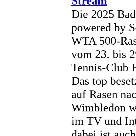
Stream
Die 2025 Ba
powered by So
WTA 500-Rase
vom 23. bis 2
Tennis‑Club 
Das top bese
auf Rasen nac
Wimbledon wi
im TV und Int
dabei ist auc