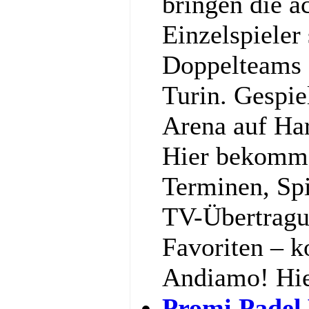
bringen die a
Einzelspieler
Doppelteams 
Turin. Gespiel
Arena auf Har
Hier bekommst
Terminen, Spi
TV-Übertragu
Favoriten – k
Andiamo! Hi
Promi Padel