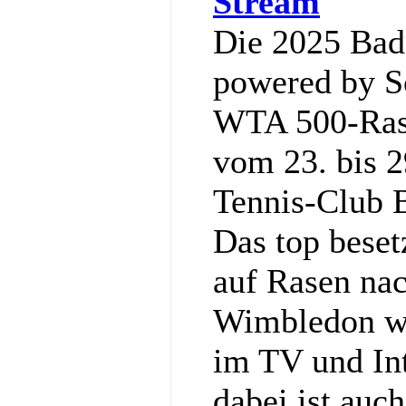
Stream
Die 2025 Ba
powered by So
WTA 500-Rase
vom 23. bis 2
Tennis‑Club 
Das top bese
auf Rasen nac
Wimbledon wi
im TV und Int
dabei ist auc