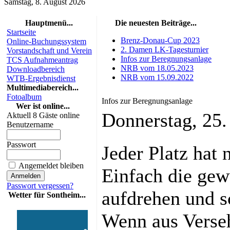
Samstag, 8. August 2026
Hauptmenü...
Die neuesten Beiträge...
Startseite
Brenz-Donau-Cup 2023
Online-Buchungssystem
2. Damen LK-Tagesturnier
Vorstandschaft und Verein
Infos zur Beregnungsanlage
TCS Aufnahmeantrag
NRB vom 18.05.2023
Downloadbereich
NRB vom 15.09.2022
WTB-Ergebnisdienst
Multimediabereich...
Fotoalbum
Infos zur Beregnungsanlage
Wer ist online...
Donnerstag, 25
Aktuell 8 Gäste online
Benutzername
Passwort
Jeder Platz hat 
Angemeldet bleiben
Einfach die ge
Passwort vergessen?
aufdrehen und s
Wetter für Sontheim...
Wenn aus Verseh