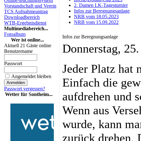
Online-Buchungssystem
2. Damen LK-Tagesturnier
Vorstandschaft und Verein
Infos zur Beregnungsanlage
TCS Aufnahmeantrag
NRB vom 18.05.2023
Downloadbereich
NRB vom 15.09.2022
WTB-Ergebnisdienst
Multimediabereich...
Fotoalbum
Infos zur Beregnungsanlage
Wer ist online...
Donnerstag, 25
Aktuell 21 Gäste online
Benutzername
Passwort
Jeder Platz hat 
Angemeldet bleiben
Einfach die ge
Passwort vergessen?
aufdrehen und s
Wetter für Sontheim...
Wenn aus Verseh
wurde, kann man
zurück drehen. D