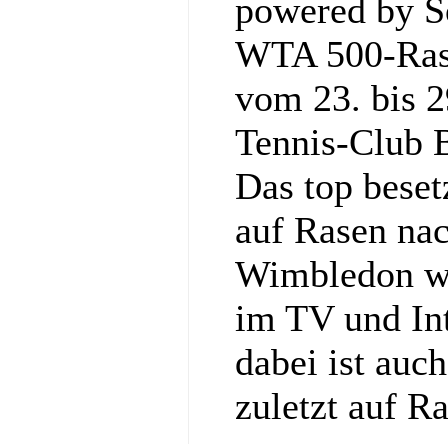
powered by So
WTA 500-Rase
vom 23. bis 2
Tennis‑Club 
Das top bese
auf Rasen nac
Wimbledon wi
im TV und Int
dabei ist auc
zuletzt auf R