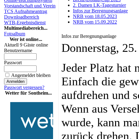
Online-Buchungssystem
2. Damen LK-Tagesturnier
Vorstandschaft und Verein
Infos zur Beregnungsanlage
TCS Aufnahmeantrag
NRB vom 18.05.2023
Downloadbereich
NRB vom 15.09.2022
WTB-Ergebnisdienst
Multimediabereich...
Fotoalbum
Infos zur Beregnungsanlage
Wer ist online...
Donnerstag, 25
Aktuell 9 Gäste online
Benutzername
Passwort
Jeder Platz hat 
Angemeldet bleiben
Einfach die ge
Passwort vergessen?
aufdrehen und s
Wetter für Sontheim...
Wenn aus Verseh
wurde, kann man
zurück drehen. D