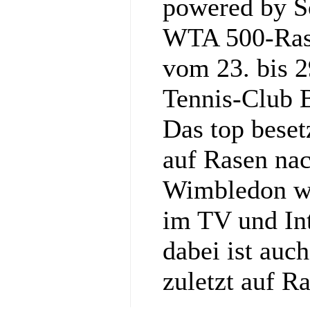
powered by So
WTA 500-Rase
vom 23. bis 2
Tennis‑Club 
Das top bese
auf Rasen nac
Wimbledon wi
im TV und Int
dabei ist auc
zuletzt auf R