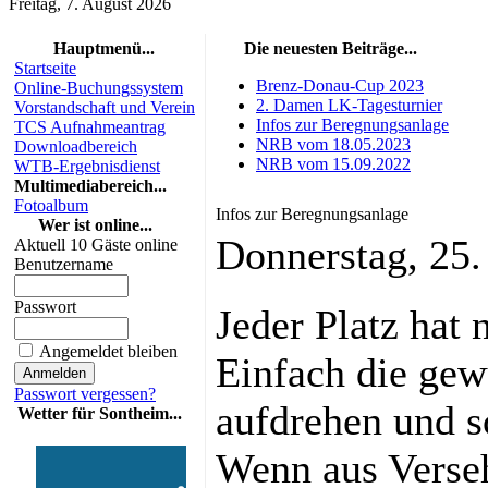
Freitag, 7. August 2026
Hauptmenü...
Die neuesten Beiträge...
Startseite
Brenz-Donau-Cup 2023
Online-Buchungssystem
2. Damen LK-Tagesturnier
Vorstandschaft und Verein
Infos zur Beregnungsanlage
TCS Aufnahmeantrag
NRB vom 18.05.2023
Downloadbereich
NRB vom 15.09.2022
WTB-Ergebnisdienst
Multimediabereich...
Fotoalbum
Infos zur Beregnungsanlage
Wer ist online...
Donnerstag, 25
Aktuell 10 Gäste online
Benutzername
Passwort
Jeder Platz hat 
Angemeldet bleiben
Einfach die ge
Passwort vergessen?
aufdrehen und s
Wetter für Sontheim...
Wenn aus Verseh