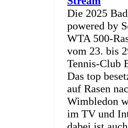
Stream
Die 2025 Ba
powered by So
WTA 500-Rase
vom 23. bis 2
Tennis‑Club 
Das top bese
auf Rasen nac
Wimbledon wi
im TV und Int
dabei ist auc