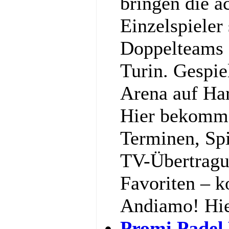
bringen die a
Einzelspieler
Doppelteams 
Turin. Gespiel
Arena auf Har
Hier bekommst
Terminen, Spi
TV-Übertragu
Favoriten – k
Andiamo! Hi
Promi Padel