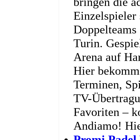
bringen die a
Einzelspieler
Doppelteams 
Turin. Gespiel
Arena auf Har
Hier bekommst
Terminen, Spi
TV-Übertragu
Favoriten – k
Andiamo! Hi
Promi Padel