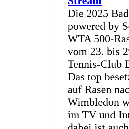
Stream
Die 2025 Ba
powered by So
WTA 500-Rase
vom 23. bis 2
Tennis‑Club 
Das top bese
auf Rasen nac
Wimbledon wi
im TV und Int
dabei ist auc