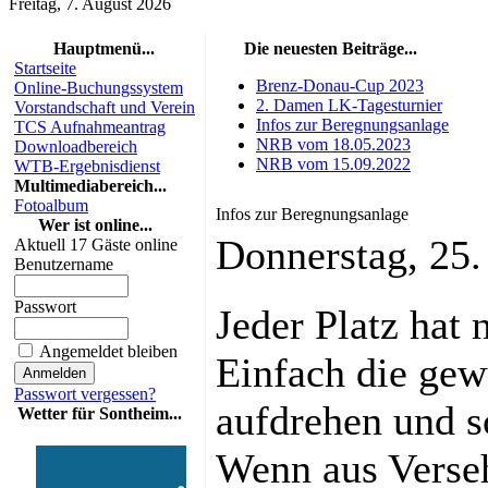
Freitag, 7. August 2026
Hauptmenü...
Die neuesten Beiträge...
Startseite
Brenz-Donau-Cup 2023
Online-Buchungssystem
2. Damen LK-Tagesturnier
Vorstandschaft und Verein
Infos zur Beregnungsanlage
TCS Aufnahmeantrag
NRB vom 18.05.2023
Downloadbereich
NRB vom 15.09.2022
WTB-Ergebnisdienst
Multimediabereich...
Fotoalbum
Infos zur Beregnungsanlage
Wer ist online...
Donnerstag, 25
Aktuell 17 Gäste online
Benutzername
Passwort
Jeder Platz hat 
Angemeldet bleiben
Einfach die ge
Passwort vergessen?
aufdrehen und s
Wetter für Sontheim...
Wenn aus Verseh