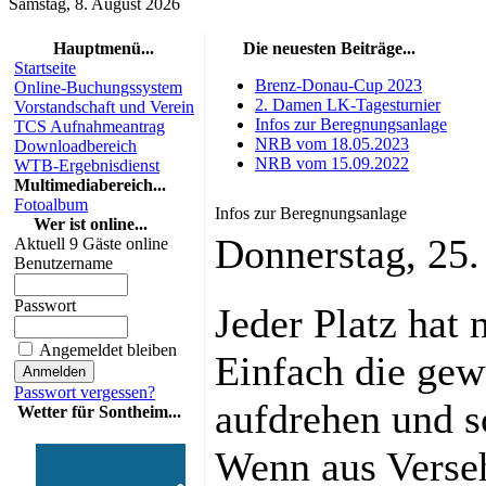
Samstag, 8. August 2026
Hauptmenü...
Die neuesten Beiträge...
Startseite
Brenz-Donau-Cup 2023
Online-Buchungssystem
2. Damen LK-Tagesturnier
Vorstandschaft und Verein
Infos zur Beregnungsanlage
TCS Aufnahmeantrag
NRB vom 18.05.2023
Downloadbereich
NRB vom 15.09.2022
WTB-Ergebnisdienst
Multimediabereich...
Fotoalbum
Infos zur Beregnungsanlage
Wer ist online...
Donnerstag, 25
Aktuell 9 Gäste online
Benutzername
Passwort
Jeder Platz hat 
Angemeldet bleiben
Einfach die ge
Passwort vergessen?
aufdrehen und s
Wetter für Sontheim...
Wenn aus Verseh