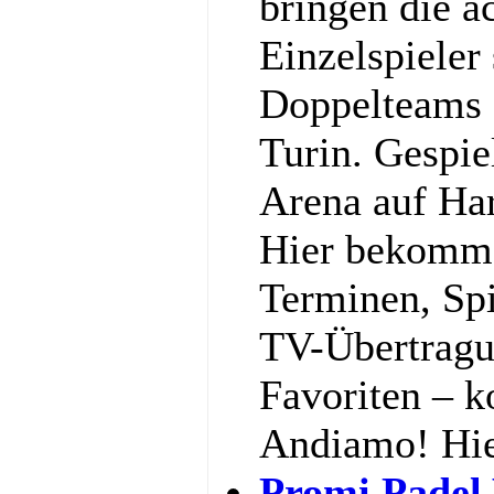
bringen die a
Einzelspieler
Doppelteams 
Turin. Gespiel
Arena auf Har
Hier bekommst
Terminen, Spi
TV-Übertragu
Favoriten – k
Andiamo! Hi
Promi Padel