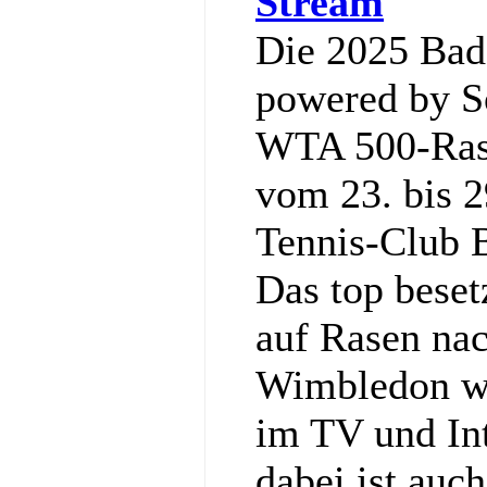
Stream
Die 2025 Ba
powered by So
WTA 500-Rase
vom 23. bis 2
Tennis‑Club 
Das top bese
auf Rasen nac
Wimbledon wi
im TV und Int
dabei ist auc