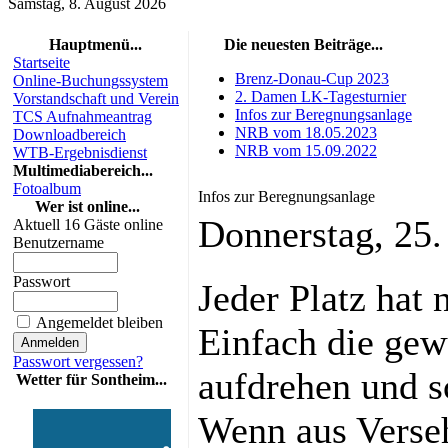
Samstag, 8. August 2026
Hauptmenü...
Die neuesten Beiträge...
Startseite
Brenz-Donau-Cup 2023
Online-Buchungssystem
2. Damen LK-Tagesturnier
Vorstandschaft und Verein
Infos zur Beregnungsanlage
TCS Aufnahmeantrag
NRB vom 18.05.2023
Downloadbereich
NRB vom 15.09.2022
WTB-Ergebnisdienst
Multimediabereich...
Fotoalbum
Infos zur Beregnungsanlage
Wer ist online...
Donnerstag, 25
Aktuell 16 Gäste online
Benutzername
Passwort
Jeder Platz hat 
Angemeldet bleiben
Einfach die ge
Passwort vergessen?
aufdrehen und s
Wetter für Sontheim...
Wenn aus Verseh