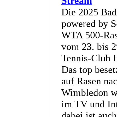
Stream
Die 2025 Ba
powered by So
WTA 500-Rase
vom 23. bis 2
Tennis‑Club 
Das top bese
auf Rasen nac
Wimbledon wi
im TV und Int
dabei ist auc