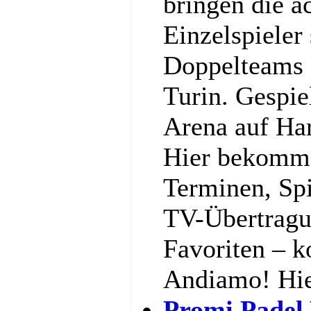
bringen die a
Einzelspieler
Doppelteams 
Turin. Gespiel
Arena auf Har
Hier bekommst
Terminen, Spi
TV-Übertragu
Favoriten – k
Andiamo! Hi
Promi Padel