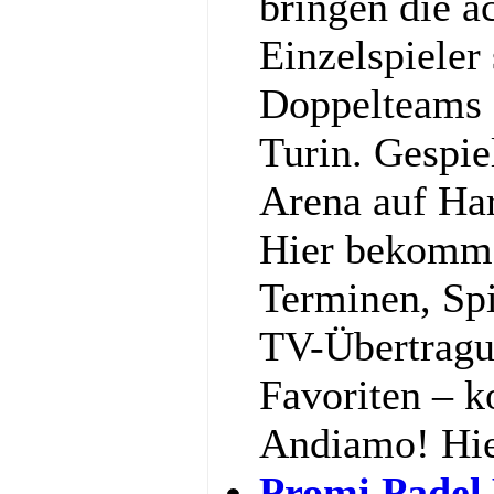
bringen die a
Einzelspieler
Doppelteams 
Turin. Gespiel
Arena auf Har
Hier bekommst
Terminen, Spi
TV-Übertragu
Favoriten – k
Andiamo! Hi
Promi Padel