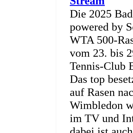
Stream
Die 2025 Ba
powered by So
WTA 500-Rase
vom 23. bis 2
Tennis‑Club 
Das top bese
auf Rasen nac
Wimbledon wi
im TV und Int
dabei ist auc