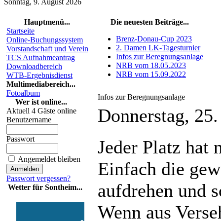
Sonntag, 9. August 2026
Hauptmenü...
Die neuesten Beiträge...
Startseite
Brenz-Donau-Cup 2023
Online-Buchungssystem
2. Damen LK-Tagesturnier
Vorstandschaft und Verein
Infos zur Beregnungsanlage
TCS Aufnahmeantrag
NRB vom 18.05.2023
Downloadbereich
NRB vom 15.09.2022
WTB-Ergebnisdienst
Multimediabereich...
Fotoalbum
Infos zur Beregnungsanlage
Wer ist online...
Donnerstag, 25
Aktuell 4 Gäste online
Benutzername
Passwort
Jeder Platz hat 
Angemeldet bleiben
Einfach die ge
Passwort vergessen?
aufdrehen und s
Wetter für Sontheim...
Wenn aus Verseh