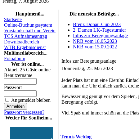
Freitag, 7. August 2026
Hauptmenü...
Die neuesten Beiträge...
Startseite
Brenz-Donau-Cup 2023
Online-Buchungssystem
2. Damen LK-Tagesturnier
Vorstandschaft und Verein
Infos zur Beregnungsanlage
TCS Aufnahmeantrag
NRB vom 18.05.2023
Downloadbereich
NRB vom 15.09.2022
WTB-Ergebnisdienst
Multimediabereich...
Fotoalbum
Infos zur Beregnungsanlage
Wer ist online...
Donnerstag, 25. Mai 2023
Aktuell 25 Gäste online
Benutzername
Jeder Platz hat nun eine Eieruhr. Einf
kann man die Uhr einfach zurück drehen.
Passwort
Bewässerung genügt vor dem Spielen, j
Angemeldet bleiben
Beregnung erfolgt.
Passwort vergessen?
Viel Spaß und immer schön an die Plat
Wetter für Sontheim...
Tennis Weblog