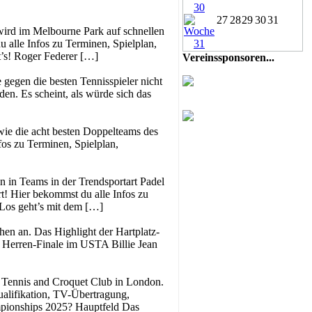
27
28
29
30
31
wird im Melbourne Park auf schnellen
 alle Infos zu Terminen, Spielplan,
t’s! Roger Federer […]
Vereinssponsoren...
 gegen die besten Tennisspieler nicht
en. Es scheint, als würde sich das
owie die acht besten Doppelteams des
nfos zu Terminen, Spielplan,
 in Teams in der Trendsportart Padel
t! Hier bekommst du alle Infos zu
 Los geht’s mit dem […]
en an. Das Highlight der Hartplatz-
 Herren-Finale im USTA Billie Jean
n Tennis and Croquet Club in London.
ualifikation, TV-Übertragung,
mpionships 2025? Hauptfeld Das