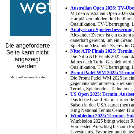
Australian Open 2026: TV-Über
Mit den Australian Open 2026 sta
Hartplätzen mit den drei berühmt
Qualifikation, TV-Übertragung, L
Analyse zur Spielverbesserung
Alexander Zverev ist ein extrem g
dauerhaft gereicht, um ein Grand
Spiel von Alexander Zverev im G
Nitto ATP Finals 2025: Termin
Die Nitto ATP Finals 2025 sind da
Jahres nach Turin. Gespielt wird 
Qualifikation, TV-Übertragung, 
Promi Padel WM 2025: Termin
Die Promi Padel WM 2025 ist eine
Mehr auf
wetteronline.de
gegeneinander antreten. Hier sin
Termin, Spielmodus, Teilnehmer,
US Open 2025: Termin, Auslos
Das letzte Grand-Slam-Turnier de
Saison in den USA startet (neu)
King National Tennis Center. Dur
Wimbledon 2025: Termine, Spi
Wimbledon 2025 bringt wieder Ra
Vom ersten Aufschlag bis zum Fina
Livestreams, Favoriten und deut