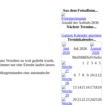
Aus dem Fotoalbum...
Ferienprogramm
Anzahl der Aufrufe:2836
Nächste Termine...
Ganzen Kalender anzeigen
Terminkalender...
Juli 2026
Mo
Di
Mi
Do
Fr
Sa
So
 aus Versehen zu weit gedreht wurde,
1
2
3
4
5
immer nur eine Eieruhr laufen lassen.
m Morgenstunden eine automatische
6
7
8
9
10
11
12
13
14
15
16
17
18
19
20
21
22
23
24
25
26