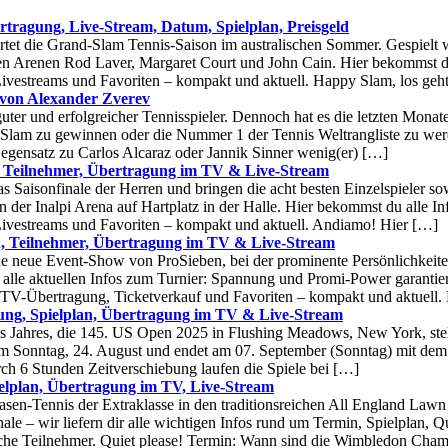
tragung, Live-Stream, Datum, Spielplan, Preisgeld
rtet die Grand-Slam Tennis-Saison im australischen Sommer. Gespielt 
en Arenen Rod Laver, Margaret Court und John Cain. Hier bekommst du
ivestreams und Favoriten – kompakt und aktuell. Happy Slam, los geh
 von Alexander Zverev
uter und erfolgreicher Tennisspieler. Dennoch hat es die letzten Monate
-Slam zu gewinnen oder die Nummer 1 der Tennis Weltrangliste zu werd
egensatz zu Carlos Alcaraz oder Jannik Sinner wenig(er) […]
, Teilnehmer, Übertragung im TV & Live-Stream
s Saisonfinale der Herren und bringen die acht besten Einzelspieler s
in der Inalpi Arena auf Hartplatz in der Halle. Hier bekommst du alle I
Livestreams und Favoriten – kompakt und aktuell. Andiamo! Hier […]
, Teilnehmer, Übertragung im TV & Live-Stream
 neue Event-Show von ProSieben, bei der prominente Persönlichkeiten
d alle aktuellen Infos zum Turnier: Spannung und Promi-Power garantier
 TV-Übertragung, Ticketverkauf und Favoriten – kompakt und aktuell.
ung, Spielplan, Übertragung im TV & Live-Stream
s Jahres, die 145. US Open 2025 in Flushing Meadows, New York, steh
 am Sonntag, 24. August und endet am 07. September (Sonntag) mit dem
ch 6 Stunden Zeitverschiebung laufen die Spiele bei […]
elplan, Übertragung im TV, Live-Stream
sen-Tennis der Extraklasse in den traditionsreichen All England Law
le – wir liefern dir alle wichtigen Infos rund um Termin, Spielplan, Q
sche Teilnehmer. Quiet please! Termin: Wann sind die Wimbledon Cha