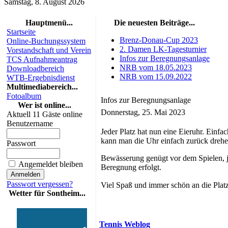
Samstag, 8. August 2026
Hauptmenü...
Die neuesten Beiträge...
Startseite
Brenz-Donau-Cup 2023
Online-Buchungssystem
2. Damen LK-Tagesturnier
Vorstandschaft und Verein
Infos zur Beregnungsanlage
TCS Aufnahmeantrag
NRB vom 18.05.2023
Downloadbereich
NRB vom 15.09.2022
WTB-Ergebnisdienst
Multimediabereich...
Fotoalbum
Infos zur Beregnungsanlage
Wer ist online...
Donnerstag, 25. Mai 2023
Aktuell 11 Gäste online
Benutzername
Jeder Platz hat nun eine Eieruhr. Einf
kann man die Uhr einfach zurück drehen.
Passwort
Bewässerung genügt vor dem Spielen, j
Angemeldet bleiben
Beregnung erfolgt.
Passwort vergessen?
Viel Spaß und immer schön an die Plat
Wetter für Sontheim...
Tennis Weblog