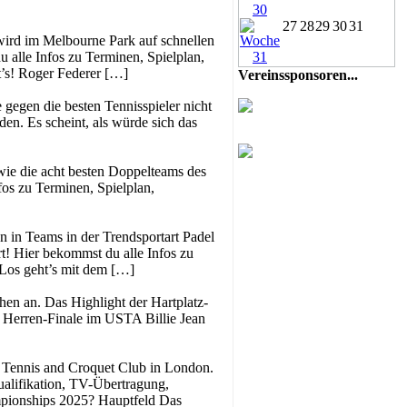
27
28
29
30
31
wird im Melbourne Park auf schnellen
 alle Infos zu Terminen, Spielplan,
t’s! Roger Federer […]
Vereinssponsoren...
 gegen die besten Tennisspieler nicht
en. Es scheint, als würde sich das
owie die acht besten Doppelteams des
nfos zu Terminen, Spielplan,
 in Teams in der Trendsportart Padel
t! Hier bekommst du alle Infos zu
 Los geht’s mit dem […]
en an. Das Highlight der Hartplatz-
 Herren-Finale im USTA Billie Jean
n Tennis and Croquet Club in London.
ualifikation, TV-Übertragung,
mpionships 2025? Hauptfeld Das