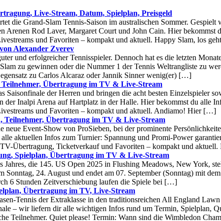
tragung, Live-Stream, Datum, Spielplan, Preisgeld
rtet die Grand-Slam Tennis-Saison im australischen Sommer. Gespielt 
en Arenen Rod Laver, Margaret Court und John Cain. Hier bekommst du
ivestreams und Favoriten – kompakt und aktuell. Happy Slam, los geh
 von Alexander Zverev
uter und erfolgreicher Tennisspieler. Dennoch hat es die letzten Monate
-Slam zu gewinnen oder die Nummer 1 der Tennis Weltrangliste zu werd
egensatz zu Carlos Alcaraz oder Jannik Sinner wenig(er) […]
, Teilnehmer, Übertragung im TV & Live-Stream
s Saisonfinale der Herren und bringen die acht besten Einzelspieler s
in der Inalpi Arena auf Hartplatz in der Halle. Hier bekommst du alle I
Livestreams und Favoriten – kompakt und aktuell. Andiamo! Hier […]
, Teilnehmer, Übertragung im TV & Live-Stream
 neue Event-Show von ProSieben, bei der prominente Persönlichkeiten
d alle aktuellen Infos zum Turnier: Spannung und Promi-Power garantier
 TV-Übertragung, Ticketverkauf und Favoriten – kompakt und aktuell.
ung, Spielplan, Übertragung im TV & Live-Stream
s Jahres, die 145. US Open 2025 in Flushing Meadows, New York, steh
 am Sonntag, 24. August und endet am 07. September (Sonntag) mit dem
ch 6 Stunden Zeitverschiebung laufen die Spiele bei […]
elplan, Übertragung im TV, Live-Stream
sen-Tennis der Extraklasse in den traditionsreichen All England Law
le – wir liefern dir alle wichtigen Infos rund um Termin, Spielplan, Q
sche Teilnehmer. Quiet please! Termin: Wann sind die Wimbledon Cha