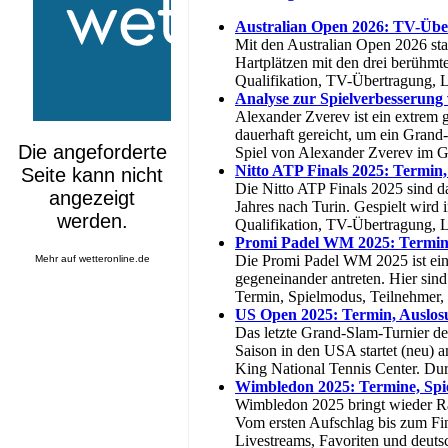
Australian Open 2026: TV-Über
Mit den Australian Open 2026 sta
Hartplätzen mit den drei berühmt
Qualifikation, TV-Übertragung, L
Analyse zur Spielverbesserung
Alexander Zverev ist ein extrem g
dauerhaft gereicht, um ein Grand
Spiel von Alexander Zverev im G
Nitto ATP Finals 2025: Termin
Die Nitto ATP Finals 2025 sind da
Jahres nach Turin. Gespielt wird 
Qualifikation, TV-Übertragung, 
Promi Padel WM 2025: Termin
Die Promi Padel WM 2025 ist eine
Mehr auf
wetteronline.de
gegeneinander antreten. Hier sin
Termin, Spielmodus, Teilnehmer,
US Open 2025: Termin, Auslos
Das letzte Grand-Slam-Turnier de
Saison in den USA startet (neu)
King National Tennis Center. Dur
Wimbledon 2025: Termine, Spi
Wimbledon 2025 bringt wieder Ra
Vom ersten Aufschlag bis zum Fina
Livestreams, Favoriten und deut