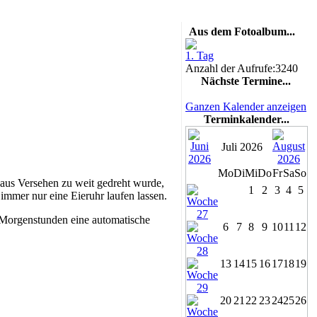
Aus dem Fotoalbum...
1. Tag
Anzahl der Aufrufe:3240
Nächste Termine...
Ganzen Kalender anzeigen
Terminkalender...
Juli 2026
Mo
Di
Mi
Do
Fr
Sa
So
 aus Versehen zu weit gedreht wurde,
1
2
3
4
5
immer nur eine Eieruhr laufen lassen.
m Morgenstunden eine automatische
6
7
8
9
10
11
12
13
14
15
16
17
18
19
20
21
22
23
24
25
26