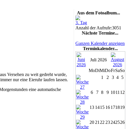
Aus dem Fotoalbum...
3. Tag
Anzahl der Aufrufe:3051
Nächste Termine...
Ganzen Kalender anzeigen
Terminkalender...
Juli 2026
Mo
Di
Mi
Do
Fr
Sa
So
 aus Versehen zu weit gedreht wurde,
1
2
3
4
5
immer nur eine Eieruhr laufen lassen.
m Morgenstunden eine automatische
6
7
8
9
10
11
12
13
14
15
16
17
18
19
20
21
22
23
24
25
26