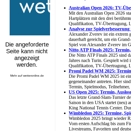
Australian Open 2026: TV-Über
Mit den Australian Open 2026 sta
Hartplätzen mit den drei berühmt
Qualifikation, TV-Übertragung, L
Analyse zur Spielverbesserung
Alexander Zverev ist ein extrem g
dauerhaft gereicht, um ein Grand
Spiel von Alexander Zverev im G
Nitto ATP Finals 2025: Termin
Die Nitto ATP Finals 2025 sind da
Jahres nach Turin. Gespielt wird 
Qualifikation, TV-Übertragung, 
Promi Padel WM 2025: Termin
Die Promi Padel WM 2025 ist eine
Mehr auf
wetteronline.de
gegeneinander antreten. Hier sin
Termin, Spielmodus, Teilnehmer,
US Open 2025: Termin, Auslos
Das letzte Grand-Slam-Turnier de
Saison in den USA startet (neu)
King National Tennis Center. Dur
Wimbledon 2025: Termine, Spi
Wimbledon 2025 bringt wieder Ra
Vom ersten Aufschlag bis zum Fina
Livestreams, Favoriten und deut