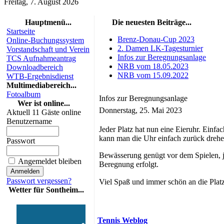
Freitag, 7. August 2026
Hauptmenü...
Die neuesten Beiträge...
Startseite
Brenz-Donau-Cup 2023
Online-Buchungssystem
2. Damen LK-Tagesturnier
Vorstandschaft und Verein
Infos zur Beregnungsanlage
TCS Aufnahmeantrag
NRB vom 18.05.2023
Downloadbereich
NRB vom 15.09.2022
WTB-Ergebnisdienst
Multimediabereich...
Fotoalbum
Infos zur Beregnungsanlage
Wer ist online...
Donnerstag, 25. Mai 2023
Aktuell 11 Gäste online
Benutzername
Jeder Platz hat nun eine Eieruhr. Einf
kann man die Uhr einfach zurück drehen.
Passwort
Bewässerung genügt vor dem Spielen, j
Angemeldet bleiben
Beregnung erfolgt.
Passwort vergessen?
Viel Spaß und immer schön an die Plat
Wetter für Sontheim...
Tennis Weblog