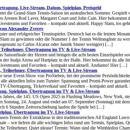
tragung, Live-Stream, Datum, Spielplan, Preisgeld
rtet die Grand-Slam Tennis-Saison im australischen Sommer. Gespielt 
en Arenen Rod Laver, Margaret Court und John Cain. Hier bekommst du
ivestreams und Favoriten – kompakt und aktuell. Happy Slam, los geh
 von Alexander Zverev
uter und erfolgreicher Tennisspieler. Dennoch hat es die letzten Monate
-Slam zu gewinnen oder die Nummer 1 der Tennis Weltrangliste zu werd
egensatz zu Carlos Alcaraz oder Jannik Sinner wenig(er) […]
, Teilnehmer, Übertragung im TV & Live-Stream
s Saisonfinale der Herren und bringen die acht besten Einzelspieler s
in der Inalpi Arena auf Hartplatz in der Halle. Hier bekommst du alle I
Livestreams und Favoriten – kompakt und aktuell. Andiamo! Hier […]
, Teilnehmer, Übertragung im TV & Live-Stream
 neue Event-Show von ProSieben, bei der prominente Persönlichkeiten
d alle aktuellen Infos zum Turnier: Spannung und Promi-Power garantier
 TV-Übertragung, Ticketverkauf und Favoriten – kompakt und aktuell.
ung, Spielplan, Übertragung im TV & Live-Stream
s Jahres, die 145. US Open 2025 in Flushing Meadows, New York, steh
 am Sonntag, 24. August und endet am 07. September (Sonntag) mit dem
ch 6 Stunden Zeitverschiebung laufen die Spiele bei […]
elplan, Übertragung im TV, Live-Stream
sen-Tennis der Extraklasse in den traditionsreichen All England Law
le – wir liefern dir alle wichtigen Infos rund um Termin, Spielplan, Q
sche Teilnehmer. Quiet please! Termin: Wann sind die Wimbledon Cha