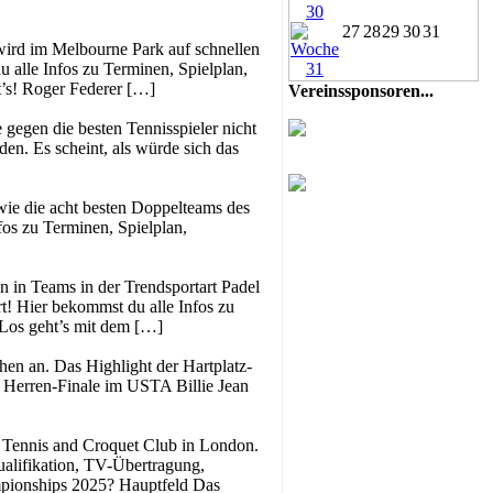
27
28
29
30
31
wird im Melbourne Park auf schnellen
 alle Infos zu Terminen, Spielplan,
t’s! Roger Federer […]
Vereinssponsoren...
 gegen die besten Tennisspieler nicht
en. Es scheint, als würde sich das
owie die acht besten Doppelteams des
nfos zu Terminen, Spielplan,
 in Teams in der Trendsportart Padel
t! Hier bekommst du alle Infos zu
 Los geht’s mit dem […]
en an. Das Highlight der Hartplatz-
 Herren-Finale im USTA Billie Jean
n Tennis and Croquet Club in London.
ualifikation, TV-Übertragung,
mpionships 2025? Hauptfeld Das