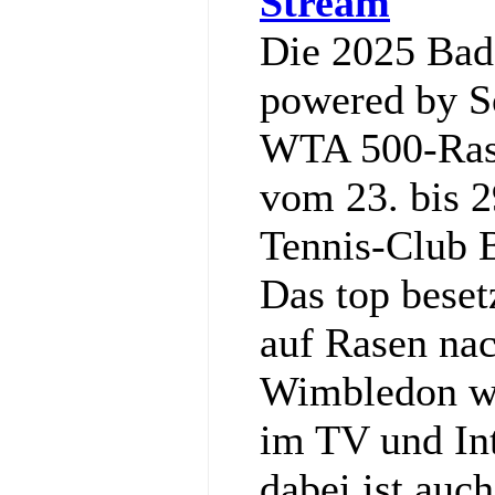
Stream
Die 2025 Ba
powered by So
WTA 500-Rase
vom 23. bis 2
Tennis‑Club 
Das top bese
auf Rasen nac
Wimbledon wi
im TV und Int
dabei ist auc