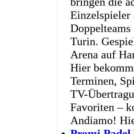
bringen die a
Einzelspieler
Doppelteams 
Turin. Gespiel
Arena auf Har
Hier bekommst
Terminen, Spi
TV-Übertragu
Favoriten – k
Andiamo! Hi
Promi Padel