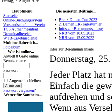
Freitag, 7. August 2026
Hauptmenü...
Die neuesten Beiträge...
Startseite
Brenz-Donau-Cup 2023
Online-Buchungssystem
2. Damen LK-Tagesturnier
Vorstandschaft und Verein
Infos zur Beregnungsanlage
TCS Aufnahmeantrag
NRB vom 18.05.2023
Downloadbereich
NRB vom 15.09.2022
WTB-Ergebnisdienst
Multimediabereich...
Fotoalbum
Infos zur Beregnungsanlage
Wer ist online...
Donnerstag, 25
Aktuell 8 Gäste online
Benutzername
Passwort
Jeder Platz hat 
Angemeldet bleiben
Einfach die ge
Passwort vergessen?
aufdrehen und s
Wetter für Sontheim...
Wenn aus Verseh