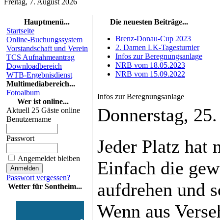
Freitag, 7. August 2026
Hauptmenü...
Die neuesten Beiträge...
Startseite
Brenz-Donau-Cup 2023
Online-Buchungssystem
2. Damen LK-Tagesturnier
Vorstandschaft und Verein
Infos zur Beregnungsanlage
TCS Aufnahmeantrag
NRB vom 18.05.2023
Downloadbereich
NRB vom 15.09.2022
WTB-Ergebnisdienst
Multimediabereich...
Fotoalbum
Infos zur Beregnungsanlage
Wer ist online...
Donnerstag, 25
Aktuell 25 Gäste online
Benutzername
Passwort
Jeder Platz hat 
Angemeldet bleiben
Einfach die ge
Passwort vergessen?
aufdrehen und s
Wetter für Sontheim...
Wenn aus Verseh