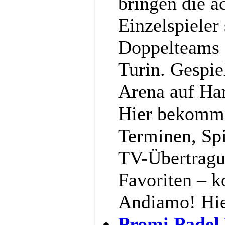
bringen die a
Einzelspieler
Doppelteams 
Turin. Gespiel
Arena auf Har
Hier bekommst
Terminen, Spi
TV-Übertragu
Favoriten – k
Andiamo! Hi
Promi Padel