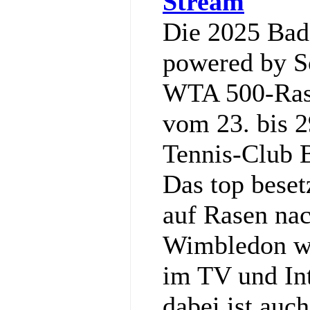
Stream
Die 2025 Ba
powered by So
WTA 500-Rase
vom 23. bis 2
Tennis‑Club 
Das top bese
auf Rasen nac
Wimbledon wi
im TV und Int
dabei ist auc