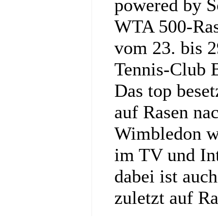
powered by So
WTA 500-Rase
vom 23. bis 2
Tennis‑Club 
Das top bese
auf Rasen nac
Wimbledon wi
im TV und Int
dabei ist auc
zuletzt auf R