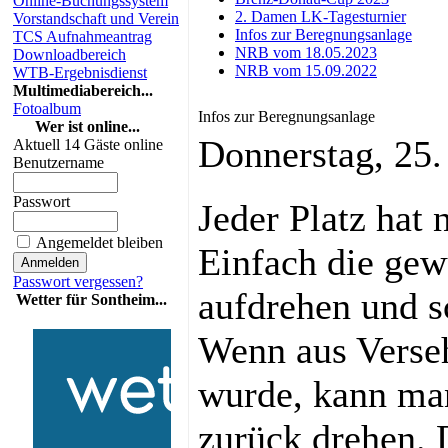
Online-Buchungssystem
2. Damen LK-Tagesturnier
Vorstandschaft und Verein
Infos zur Beregnungsanlage
TCS Aufnahmeantrag
NRB vom 18.05.2023
Downloadbereich
NRB vom 15.09.2022
WTB-Ergebnisdienst
Multimediabereich...
Fotoalbum
Infos zur Beregnungsanlage
Wer ist online...
Donnerstag, 25
Aktuell 14 Gäste online
Benutzername
Passwort
Jeder Platz hat 
Angemeldet bleiben
Einfach die ge
Passwort vergessen?
aufdrehen und s
Wetter für Sontheim...
Wenn aus Verseh
wurde, kann man
zurück drehen. D