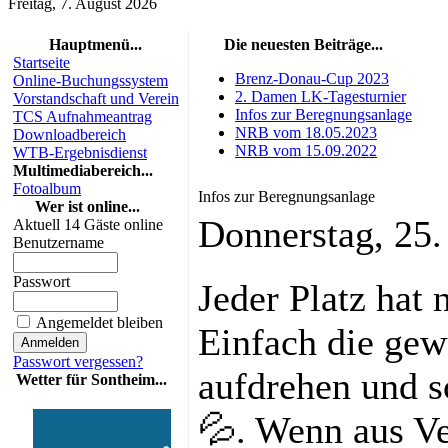
Freitag, 7. August 2026
Hauptmenü...
Die neuesten Beiträge...
Startseite
Brenz-Donau-Cup 2023
Online-Buchungssystem
2. Damen LK-Tagesturnier
Vorstandschaft und Verein
Infos zur Beregnungsanlage
TCS Aufnahmeantrag
NRB vom 18.05.2023
Downloadbereich
NRB vom 15.09.2022
WTB-Ergebnisdienst
Multimediabereich...
Fotoalbum
Infos zur Beregnungsanlage
Wer ist online...
Donnerstag, 25
Aktuell 14 Gäste online
Benutzername
Passwort
Jeder Platz hat 
Angemeldet bleiben
Einfach die ge
Passwort vergessen?
aufdrehen und s
Wetter für Sontheim...
💦. Wenn aus Ve