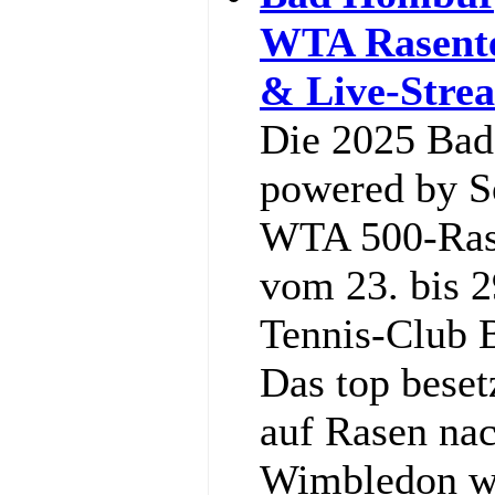
WTA Rasente
& Live-Stre
Die 2025 Ba
powered by So
WTA 500-Rase
vom 23. bis 2
Tennis‑Club 
Das top bese
auf Rasen nac
Wimbledon w