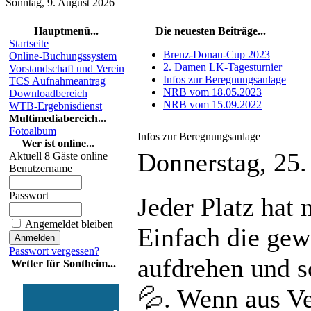
Sonntag, 9. August 2026
Hauptmenü...
Die neuesten Beiträge...
Startseite
Brenz-Donau-Cup 2023
Online-Buchungssystem
2. Damen LK-Tagesturnier
Vorstandschaft und Verein
Infos zur Beregnungsanlage
TCS Aufnahmeantrag
NRB vom 18.05.2023
Downloadbereich
NRB vom 15.09.2022
WTB-Ergebnisdienst
Multimediabereich...
Fotoalbum
Infos zur Beregnungsanlage
Wer ist online...
Donnerstag, 25
Aktuell 8 Gäste online
Benutzername
Passwort
Jeder Platz hat 
Angemeldet bleiben
Einfach die ge
Passwort vergessen?
aufdrehen und s
Wetter für Sontheim...
💦. Wenn aus Ve