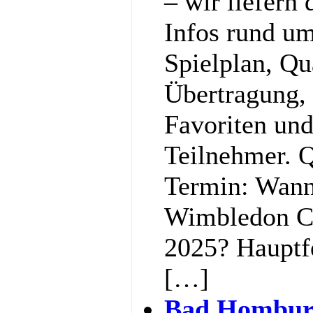
– wir liefern 
Infos rund u
Spielplan, Qu
Übertragung,
Favoriten und
Teilnehmer. Q
Termin: Wann
Wimbledon C
2025? Hauptf
[…]
Bad Hombur