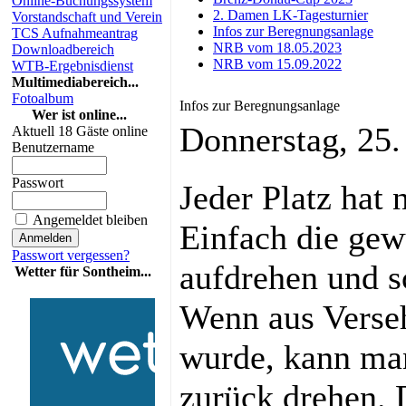
Online-Buchungssystem
2. Damen LK-Tagesturnier
Vorstandschaft und Verein
Infos zur Beregnungsanlage
TCS Aufnahmeantrag
NRB vom 18.05.2023
Downloadbereich
NRB vom 15.09.2022
WTB-Ergebnisdienst
Multimediabereich...
Fotoalbum
Infos zur Beregnungsanlage
Wer ist online...
Donnerstag, 25
Aktuell 18 Gäste online
Benutzername
Passwort
Jeder Platz hat 
Angemeldet bleiben
Einfach die ge
Passwort vergessen?
aufdrehen und s
Wetter für Sontheim...
Wenn aus Verseh
wurde, kann man
zurück drehen. D