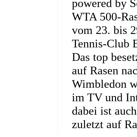
powered by So
WTA 500-Rase
vom 23. bis 2
Tennis‑Club 
Das top bese
auf Rasen nac
Wimbledon wi
im TV und Int
dabei ist auc
zuletzt auf R