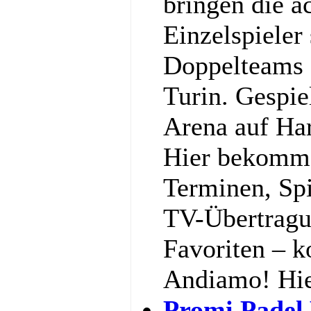
bringen die a
Einzelspieler
Doppelteams 
Turin. Gespiel
Arena auf Har
Hier bekommst
Terminen, Spi
TV-Übertragu
Favoriten – k
Andiamo! Hi
Promi Padel