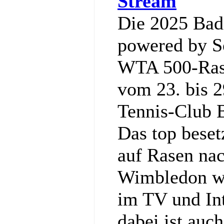
Stream
Die 2025 Ba
powered by So
WTA 500-Rase
vom 23. bis 2
Tennis‑Club 
Das top bese
auf Rasen nac
Wimbledon wi
im TV und Int
dabei ist auc