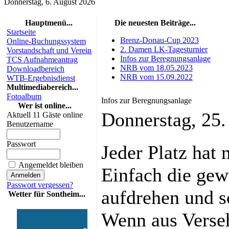
Donnerstag, 6. August 2026
Hauptmenü...
Die neuesten Beiträge...
Startseite
Brenz-Donau-Cup 2023
Online-Buchungssystem
2. Damen LK-Tagesturnier
Vorstandschaft und Verein
Infos zur Beregnungsanlage
TCS Aufnahmeantrag
NRB vom 18.05.2023
Downloadbereich
NRB vom 15.09.2022
WTB-Ergebnisdienst
Multimediabereich...
Fotoalbum
Infos zur Beregnungsanlage
Wer ist online...
Donnerstag, 25
Aktuell 11 Gäste online
Benutzername
Passwort
Jeder Platz hat 
Angemeldet bleiben
Einfach die ge
Passwort vergessen?
aufdrehen und s
Wetter für Sontheim...
Wenn aus Verseh