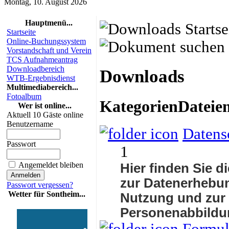
Montag, 10. August 2026
Hauptmenü...
Startseite
Online-Buchungssystem
Vorstandschaft und Verein
TCS Aufnahmeantrag
Downloadbereich
Downloads
WTB-Ergebnisdienst
Multimediabereich...
Fotoalbum
Kategorien
Dateie
Wer ist online...
Aktuell 10 Gäste online
Benutzername
Datens
Passwort
1
Angemeldet bleiben
Hier finden Sie d
zur Datenerhebun
Passwort vergessen?
Wetter für Sontheim...
Nutzung und zur
Personenabbildu