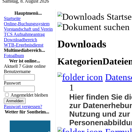
Samstag, 8. August 2026
Hauptmenü...
Startseite
Online-Buchungssystem
Vorstandschaft und Verein
TCS Aufnahmeantrag
Downloadbereich
Downloads
WTB-Ergebnisdienst
Multimediabereich...
Fotoalbum
Kategorien
Dateie
Wer ist online...
Aktuell 7 Gäste online
Benutzername
Datens
Passwort
1
Angemeldet bleiben
Hier finden Sie d
zur Datenerhebun
Passwort vergessen?
Wetter für Sontheim...
Nutzung und zur
Personenabbildu