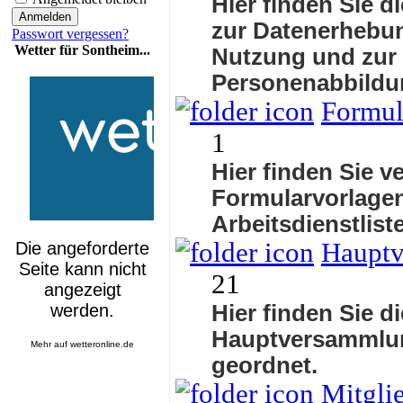
Hier finden Sie d
zur Datenerhebun
Passwort vergessen?
Wetter für Sontheim...
Nutzung und zur
Personenabbildu
Formul
1
Hier finden Sie v
Formularvorlagen
Arbeitsdienstlis
Haupt
21
Hier finden Sie d
Hauptversammlu
Mehr auf
wetteronline.de
geordnet.
Mitgli