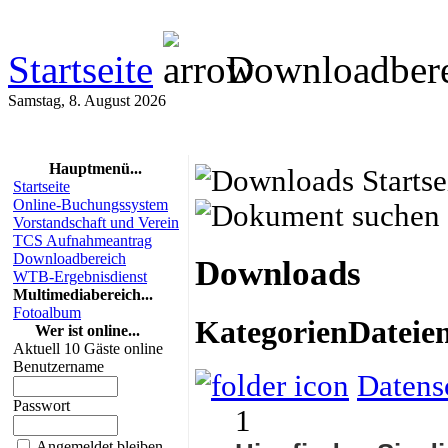
Startseite
Downloadbere
Samstag, 8. August 2026
Hauptmenü...
Startseite
Online-Buchungssystem
Vorstandschaft und Verein
TCS Aufnahmeantrag
Downloadbereich
Downloads
WTB-Ergebnisdienst
Multimediabereich...
Fotoalbum
Kategorien
Dateie
Wer ist online...
Aktuell 10 Gäste online
Benutzername
Datens
Passwort
1
Angemeldet bleiben