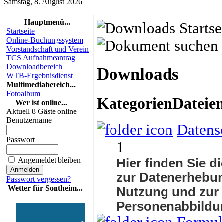
Samstag, 8. August 2026
Hauptmenü...
Startseite
Online-Buchungssystem
Vorstandschaft und Verein
TCS Aufnahmeantrag
Downloadbereich
Downloads
WTB-Ergebnisdienst
Multimediabereich...
Fotoalbum
Kategorien
Dateie
Wer ist online...
Aktuell 8 Gäste online
Benutzername
Datens
Passwort
1
Angemeldet bleiben
Hier finden Sie d
zur Datenerhebun
Passwort vergessen?
Wetter für Sontheim...
Nutzung und zur
Personenabbildu