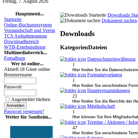
Freitag, 7. August 2026
Hauptmenü...
Downloads Star
Startseite
Dokument suchen
Online-Buchungssystem
Vorstandschaft und Verein
Downloads
TCS Aufnahmeantrag
Downloadbereich
Kategorien
Dateien
WTB-Ergebnisdienst
Multimediabereich...
Fotoalbum
Datenschutzeinwilligung
Wer ist online...
1
Aktuell 18 Gäste online
Hier finden Sie die Datenschutze
Benutzername
Formularvorlagen
1
Hier finden Sie verschiedene Form
Passwort
Hauptversammlungen
21
Angemeldet bleiben
Hier finden Sie die Berichte der
Mitgliedschaft
Passwort vergessen?
1
Wetter für Sontheim...
Hier können Sie Ihre Mitgliedscha
Termine / Aktionen / Info
47
Hier finden Sie verschiedene Term
Satzung