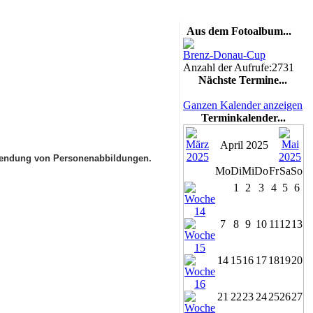
Aus dem Fotoalbum...
Brenz-Donau-Cup
Anzahl der Aufrufe:2731
Nächste Termine...
Ganzen Kalender anzeigen
Terminkalender...
April 2025
rwendung von Personenabbildungen.
Mo
Di
Mi
Do
Fr
Sa
So
1
2
3
4
5
6
7
8
9
10
11
12
13
14
15
16
17
18
19
20
21
22
23
24
25
26
27