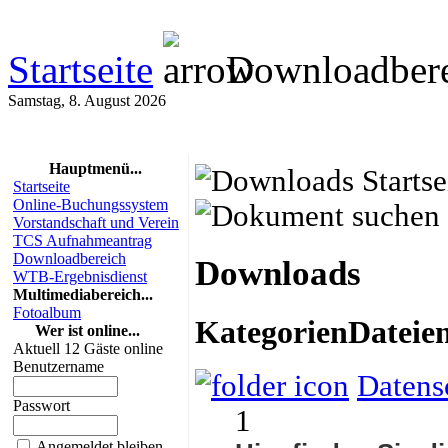
Startseite
Downloadbere
Samstag, 8. August 2026
Hauptmenü...
Startseite
Online-Buchungssystem
Vorstandschaft und Verein
TCS Aufnahmeantrag
Downloadbereich
Downloads
WTB-Ergebnisdienst
Multimediabereich...
Fotoalbum
Kategorien
Dateie
Wer ist online...
Aktuell 12 Gäste online
Benutzername
Datens
Passwort
1
Angemeldet bleiben