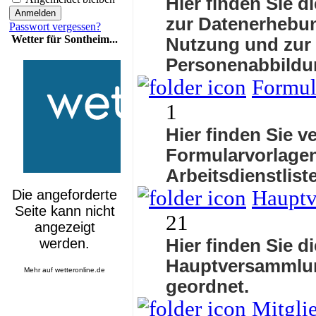
Hier finden Sie d
zur Datenerhebun
Passwort vergessen?
Wetter für Sontheim...
Nutzung und zur
Personenabbildu
Formul
1
Hier finden Sie v
Formularvorlagen
Arbeitsdienstlis
Haupt
21
Hier finden Sie d
Hauptversammlu
Mehr auf
wetteronline.de
geordnet.
Mitgli