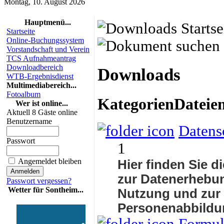
Montag, 10. August 2026
Hauptmenü...
Startseite
Online-Buchungssystem
Vorstandschaft und Verein
TCS Aufnahmeantrag
Downloadbereich
Downloads
WTB-Ergebnisdienst
Multimediabereich...
Fotoalbum
Kategorien
Dateie
Wer ist online...
Aktuell 8 Gäste online
Benutzername
Datens
Passwort
1
Angemeldet bleiben
Hier finden Sie d
zur Datenerhebun
Passwort vergessen?
Wetter für Sontheim...
Nutzung und zur
Personenabbildu