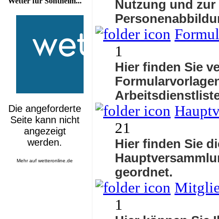
Wetter für Sontheim...
Nutzung und zur
Personenabbildu
Formul
1
Hier finden Sie v
Formularvorlagen
Arbeitsdienstlis
Haupt
21
Hier finden Sie d
Hauptversammlu
Mehr auf
wetteronline.de
geordnet.
Mitgli
1