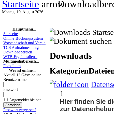
Startseite
Downloadbere
Montag, 10. August 2026
Hauptmenü...
Startseite
Online-Buchungssystem
Vorstandschaft und Verein
TCS Aufnahmeantrag
Downloadbereich
Downloads
WTB-Ergebnisdienst
Multimediabereich...
Fotoalbum
Kategorien
Dateie
Wer ist online...
Aktuell 13 Gäste online
Benutzername
Datens
Passwort
1
Angemeldet bleiben
Hier finden Sie d
zur Datenerhebun
Passwort vergessen?