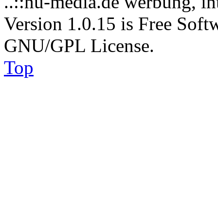
..::nu-media.de werbung, in
Version 1.0.15 is Free Soft
GNU/GPL License.
Top