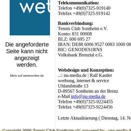
Telekommunikation:
Telefon +49(0)7325-919140
Telefax +49(0)7325-919142
Bankverbindung:
Tennis Club Sontheim e.V.
Konto: 831 00008
BLZ: 600 695 27
IBAN: DE88 6006 9527 0083 1000 08
BIC: GENODES1RNS
Volksbank Brenztal e.G.
Webdesign und Konzeption:
..:: nu-media.de | Ralf Kastler
Mehr auf
wetteronline.de
werbung, internet & service
Uhlandstraße 13
D-89567 Sontheim an der Brenz
e-Mail
info@nu-media.de
Telefon +49(0)7325-9224455
Telefax +49(0)7325-9224456
Letzte Aktualisierung ( Dienstag, 14. 
Copyright 2006 Tennis Club Sontheim eV. powered by ..::nu-media.de