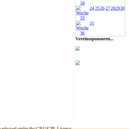
24
25
26
27
28
29
30
31
Vereinssponsoren...
re released under the GNU/GPL License.