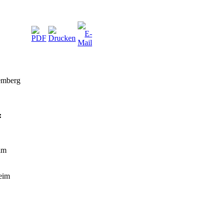
emberg
:
im
eim