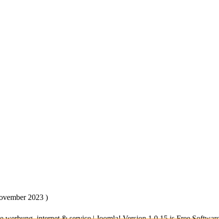
November 2023 )
 werbung, internet & service | Joomla! Version 1.0.15 is Free Softwa