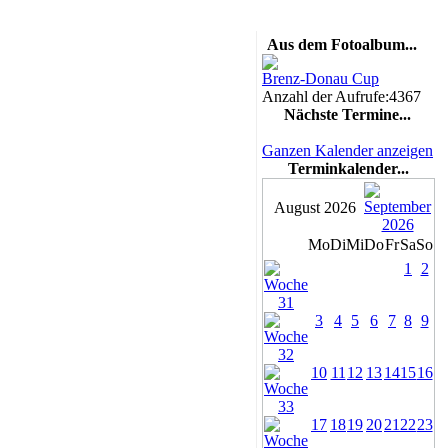
Aus dem Fotoalbum...
Brenz-Donau Cup
Anzahl der Aufrufe:4367
Nächste Termine...
Ganzen Kalender anzeigen
Terminkalender...
August 2026
Mo
Di
Mi
Do
Fr
Sa
So
1
2
3
4
5
6
7
8
9
10
11
12
13
14
15
16
17
18
19
20
21
22
23