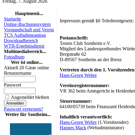
Freitag, 7. August 2026
Hauptmenü...
Startseite
Impressum gemäß §6 Teledienstgesetz:
Online-Buchungssystem
Vorstandschaft und Verein
TCS Aufnahmeantrag
Postanschrift:
Downloadbereich
Tennis Club Sontheim e.V.
WTB-Ergebnisdienst
Mitglied des Landessportbundes Württ
Multimediabereich...
Bergstraße 62
Fotoalbum
D-89567 Sontheim an der Brenz
Wer ist online...
Aktuell 20 Gäste online
Vertreten durch den 1. Vorsitzenden
Benutzername
Hans-Georg Weber
Passwort
Vereinsregisternummer:
VR 362 beim Amtsgericht in Heidenhe
Angemeldet bleiben
Steuernummer:
64100/05739 beim Finanzamt Heidenh
Passwort vergessen?
Wetter für Sontheim...
Inhaltlich verantwortlich:
Hans-Georg Weber
(1.Vorsitzender)
Hannes Mack
(Webadministrator)