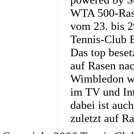
WTA 500-Rase
vom 23. bis 2
Tennis‑Club 
Das top bese
auf Rasen nac
Wimbledon wi
im TV und Int
dabei ist auc
zuletzt auf R