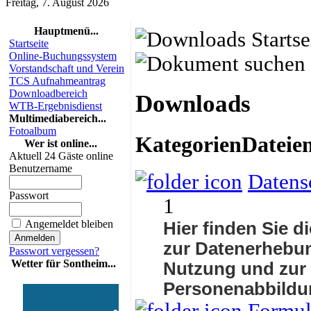
Freitag, 7. August 2026
Hauptmenü...
Startseite
Online-Buchungssystem
Vorstandschaft und Verein
TCS Aufnahmeantrag
Downloadbereich
Downloads
WTB-Ergebnisdienst
Multimediabereich...
Fotoalbum
Kategorien
Dateie
Wer ist online...
Aktuell 24 Gäste online
Benutzername
Datens
Passwort
1
Angemeldet bleiben
Hier finden Sie d
zur Datenerhebun
Passwort vergessen?
Wetter für Sontheim...
Nutzung und zur
Personenabbildu