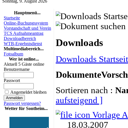
Sonntag, 9. August 2026
Hauptmenü...
Startseite
Online-Buchungssystem
Vorstandschaft und Verein
TCS Aufnahmeantrag
Downloadbereich
Downloads
WTB-Ergebnisdienst
Multimediabereich...
Fotoalbum
Downloads Startsei
Wer ist online...
Aktuell 5 Gäste online
Benutzername
Dokumente
Vorsc
Passwort
Sortieren nach :
Na
Angemeldet bleiben
aufsteigend ]
Passwort vergessen?
Wetter für Sontheim...
Vorlage 
18.03.2007