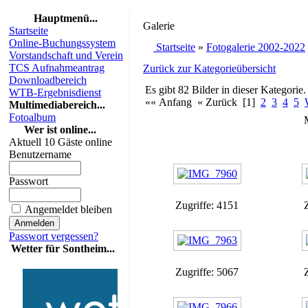
Hauptmenü...
Galerie
Startseite
Online-Buchungssystem
Startseite
»
Fotogalerie 2002-2022
Vorstandschaft und Verein
TCS Aufnahmeantrag
Zurück zur Kategorieübersicht
Downloadbereich
Es gibt 82 Bilder in dieser Kategorie.
WTB-Ergebnisdienst
«« Anfang « Zurück [1]
2
3
4
5
Multimediabereich...
Fotoalbum
Wer ist online...
Aktuell 10 Gäste online
Benutzername
Passwort
Zugriffe: 4151
Angemeldet bleiben
Passwort vergessen?
Wetter für Sontheim...
Zugriffe: 5067