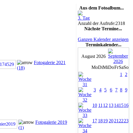
Aus dem Fotoalbum...
3. Tag
Anzahl der Aufrufe:2318
Nächste Termine...
Ganzen Kalender anzeigen
Terminkalender...
August 2026
Fotogalerie 2021
Mo
Di
Mi
Do
Fr
Sa
So
(18)
1
2
3
4
5
6
7
8
9
10
11
12
13
14
15
16
17
18
19
20
21
22
23
Fotogalerie 2019
(1)