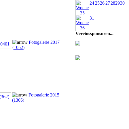
24
25
26
27
28
29
30
31
Vereinssponsoren...
Fotogalerie 2017
(1052)
Fotogalerie 2015
(1305)