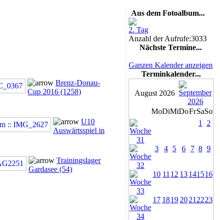
Aus dem Fotoalbum...
2. Tag
Anzahl der Aufrufe:3033
Nächste Termine...
Ganzen Kalender anzeigen
Terminkalender...
Brenz-Donau-
Cup 2016 (1258)
August 2026
Mo
Di
Mi
Do
Fr
Sa
So
U10
1
2
Auswärtsspiel in
3
4
5
6
7
8
9
Trainingslager
Gardasee (54)
10
11
12
13
14
15
16
17
18
19
20
21
22
23