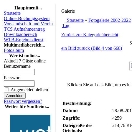
Hauptmenü...
Galerie
Startseite
Online-Buchungssystem
Startseite
»
Fotogalerie 2002-2022
Vorstandschaft und Verein
Tag
TCS Aufnahmeantrag
Downloadbereich
Zurück zur Kategorieübersicht
WTB-Ergebnisdienst
S
Multimediabereich...
ein Bild zurück (Bild 4 von 668)
Fotoalbum
Wer ist online...
Aktuell 7 Gäste online
Benutzername
Passwort
Klicken Sie auf das Bild, um es in
Angemeldet bleiben
Passwort vergessen?
Beschreibung:
Wetter für Sontheim...
Datum:
28-08-201
Zugriffe:
4259
Dateigröße des
214,76 KB
Originals: