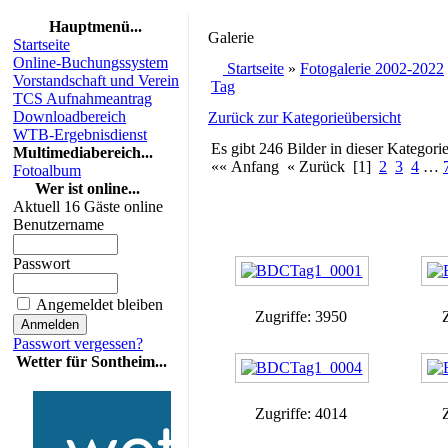
Hauptmenü...
Galerie
Startseite
Online-Buchungssystem
Startseite
»
Fotogalerie 2002-2022
Vorstandschaft und Verein
Tag
TCS Aufnahmeantrag
Downloadbereich
Zurück zur Kategorieübersicht
WTB-Ergebnisdienst
Es gibt 246 Bilder in dieser Kategorie
Multimediabereich...
«« Anfang « Zurück [1]
2
3
4
…
Fotoalbum
Wer ist online...
Aktuell 16 Gäste online
Benutzername
Passwort
Angemeldet bleiben
Zugriffe: 3950
Passwort vergessen?
Wetter für Sontheim...
Zugriffe: 4014