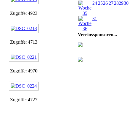
24
25
26
27
28
29
30
Zugriffe: 4923
31
Vereinssponsoren...
Zugriffe: 4713
Zugriffe: 4970
Zugriffe: 4727