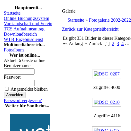
Hauptmenü...
Galerie
Startseite
Online-Buchungssystem
Startseite
»
Fotogalerie 2002-2022
Vorstandschaft und Verein
TCS Aufnahmeantrag
Zurück zur Kategorieübersicht
Downloadbereich
Es gibt 331 Bilder in dieser Kategori
WTB-Ergebnisdienst
«« Anfang « Zurück [1]
2
3
4
…
Multimediabereich...
Fotoalbum
Wer ist online...
Aktuell 6 Gäste online
Benutzername
Passwort
Zugriffe: 4600
Angemeldet bleiben
Passwort vergessen?
Wetter für Sontheim...
Zugriffe: 4116