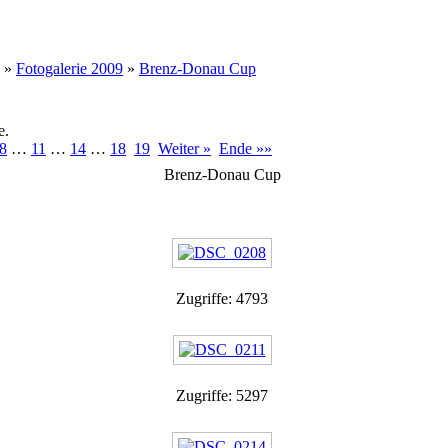
»
Fotogalerie 2009
»
Brenz-Donau Cup
e.
8
…
11
…
14
…
18
19
Weiter »
Ende »»
Brenz-Donau Cup
Zugriffe: 4793
Zugriffe: 5297