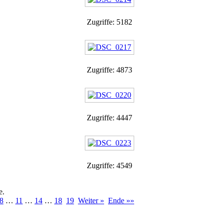
Zugriffe: 5182
Zugriffe: 4873
Zugriffe: 4447
Zugriffe: 4549
e.
8
…
11
…
14
…
18
19
Weiter »
Ende »»