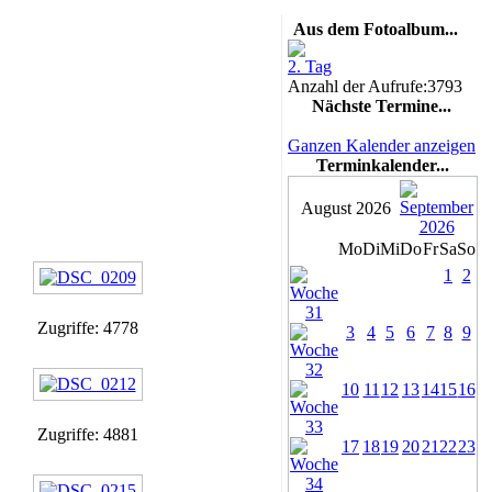
Aus dem Fotoalbum...
2. Tag
Anzahl der Aufrufe:3793
Nächste Termine...
Ganzen Kalender anzeigen
Terminkalender...
August 2026
Mo
Di
Mi
Do
Fr
Sa
So
1
2
Zugriffe: 4778
3
4
5
6
7
8
9
10
11
12
13
14
15
16
Zugriffe: 4881
17
18
19
20
21
22
23