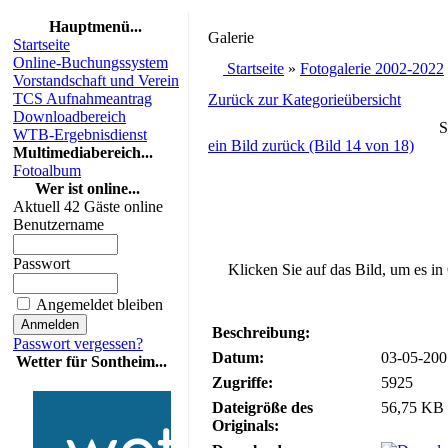
Hauptmenü...
Galerie
Startseite
Online-Buchungssystem
Startseite
»
Fotogalerie 2002-2022
Vorstandschaft und Verein
TCS Aufnahmeantrag
Zurück zur Kategorieübersicht
Downloadbereich
S
WTB-Ergebnisdienst
ein Bild zurück (Bild 14 von 18)
Multimediabereich...
Fotoalbum
Wer ist online...
Aktuell 42 Gäste online
Benutzername
Passwort
Klicken Sie auf das Bild, um es in
Angemeldet bleiben
Beschreibung:
Passwort vergessen?
Datum:
03-05-200
Wetter für Sontheim...
Zugriffe:
5925
Dateigröße des
56,75 KB 
Originals: