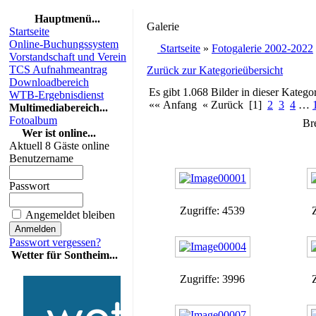
Hauptmenü...
Galerie
Startseite
Online-Buchungssystem
Startseite
»
Fotogalerie 2002-2022
Vorstandschaft und Verein
TCS Aufnahmeantrag
Zurück zur Kategorieübersicht
Downloadbereich
Es gibt 1.068 Bilder in dieser Kategor
WTB-Ergebnisdienst
«« Anfang « Zurück [1]
2
3
4
…
Multimediabereich...
Fotoalbum
Br
Wer ist online...
Aktuell 8 Gäste online
Benutzername
Passwort
Zugriffe: 4539
Angemeldet bleiben
Passwort vergessen?
Wetter für Sontheim...
Zugriffe: 3996